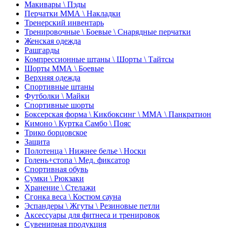
Макивары \ Пэды
Перчатки ММА \ Накладки
Тренерский инвентарь
Тренировочные \ Боевые \ Снарядные перчатки
Женская одежда
Рашгарды
Компрессионные штаны \ Шорты \ Тайтсы
Шорты ММА \ Боевые
Верхняя одежда
Спортивные штаны
Футболки \ Майки
Спортивные шорты
Боксерская форма \ Кикбоксинг \ ММА \ Панкратион
Кимоно \ Куртка Самбо \ Пояс
Трико борцовское
Защита
Полотенца \ Нижнее белье \ Носки
Голень+стопа \ Мед. фиксатор
Спортивная обувь
Сумки \ Рюкзаки
Хранение \ Стелажи
Сгонка веса \ Костюм сауна
Эспандеры \ Жгуты \ Резиновые петли
Аксессуары для фитнеса и тренировок
Сувенирная продукция