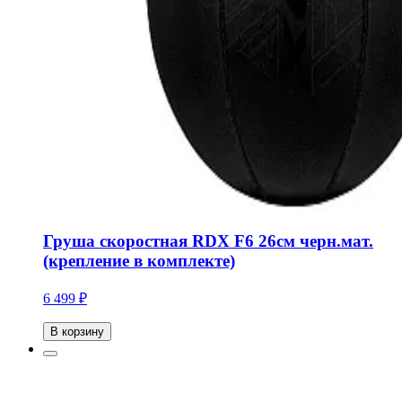
Груша скоростная RDX F6 26см черн.мат.
(крепление в комплекте)
6 499 ₽
В корзину