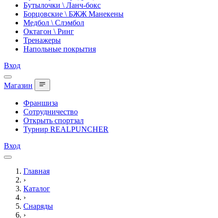
Бутылочки \ Ланч-бокс
Борцовские \ БЖЖ Манекены
Медбол \ Слэмбол
Октагон \ Ринг
Тренажеры
Напольные покрытия
Вход
Магазин
Франшиза
Сотрудничество
Открыть спортзал
Турнир REALPUNCHER
Вход
Главная
›
Каталог
›
Снаряды
›