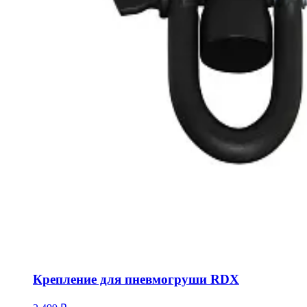
Крепление для пневмогруши RDX