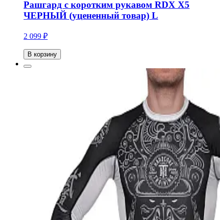
Рашгард с коротким рукавом RDX X5
ЧЕРНЫЙ (уцененный товар) L
2 099 ₽
В корзину