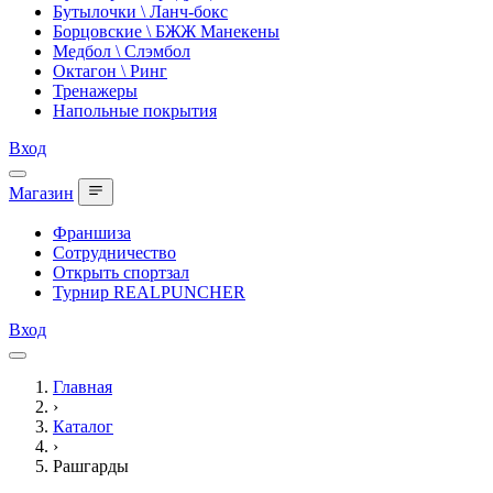
Бутылочки \ Ланч-бокс
Борцовские \ БЖЖ Манекены
Медбол \ Слэмбол
Октагон \ Ринг
Тренажеры
Напольные покрытия
Вход
Магазин
Франшиза
Сотрудничество
Открыть спортзал
Турнир REALPUNCHER
Вход
Главная
›
Каталог
›
Рашгарды