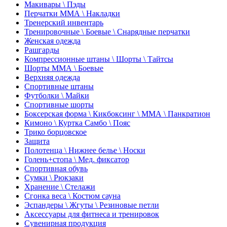
Макивары \ Пэды
Перчатки ММА \ Накладки
Тренерский инвентарь
Тренировочные \ Боевые \ Снарядные перчатки
Женская одежда
Рашгарды
Компрессионные штаны \ Шорты \ Тайтсы
Шорты ММА \ Боевые
Верхняя одежда
Спортивные штаны
Футболки \ Майки
Спортивные шорты
Боксерская форма \ Кикбоксинг \ ММА \ Панкратион
Кимоно \ Куртка Самбо \ Пояс
Трико борцовское
Защита
Полотенца \ Нижнее белье \ Носки
Голень+стопа \ Мед. фиксатор
Спортивная обувь
Сумки \ Рюкзаки
Хранение \ Стелажи
Сгонка веса \ Костюм сауна
Эспандеры \ Жгуты \ Резиновые петли
Аксессуары для фитнеса и тренировок
Сувенирная продукция