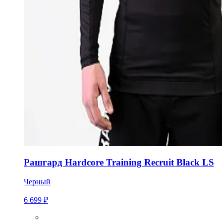
Рашгард Hardcore Training Recruit Black LS
Черный
6 699 ₽