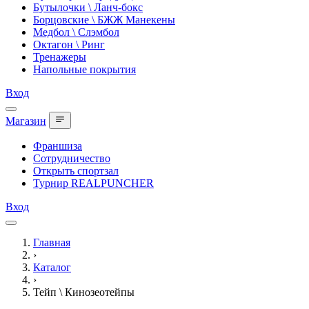
Бутылочки \ Ланч-бокс
Борцовские \ БЖЖ Манекены
Медбол \ Слэмбол
Октагон \ Ринг
Тренажеры
Напольные покрытия
Вход
Магазин
Франшиза
Сотрудничество
Открыть спортзал
Турнир REALPUNCHER
Вход
Главная
›
Каталог
›
Тейп \ Кинозеотейпы