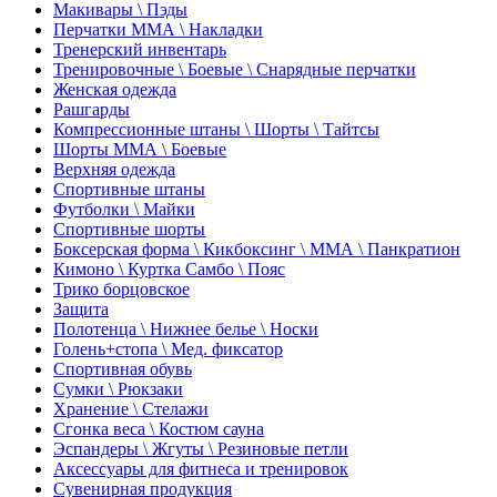
Макивары \ Пэды
Перчатки ММА \ Накладки
Тренерский инвентарь
Тренировочные \ Боевые \ Снарядные перчатки
Женская одежда
Рашгарды
Компрессионные штаны \ Шорты \ Тайтсы
Шорты ММА \ Боевые
Верхняя одежда
Спортивные штаны
Футболки \ Майки
Спортивные шорты
Боксерская форма \ Кикбоксинг \ ММА \ Панкратион
Кимоно \ Куртка Самбо \ Пояс
Трико борцовское
Защита
Полотенца \ Нижнее белье \ Носки
Голень+стопа \ Мед. фиксатор
Спортивная обувь
Сумки \ Рюкзаки
Хранение \ Стелажи
Сгонка веса \ Костюм сауна
Эспандеры \ Жгуты \ Резиновые петли
Аксессуары для фитнеса и тренировок
Сувенирная продукция