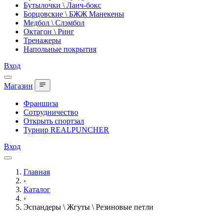
Бутылочки \ Ланч-бокс
Борцовские \ БЖЖ Манекены
Медбол \ Слэмбол
Октагон \ Ринг
Тренажеры
Напольные покрытия
Вход
Магазин
Франшиза
Сотрудничество
Открыть спортзал
Турнир REALPUNCHER
Вход
Главная
›
Каталог
›
Эспандеры \ Жгуты \ Резиновые петли