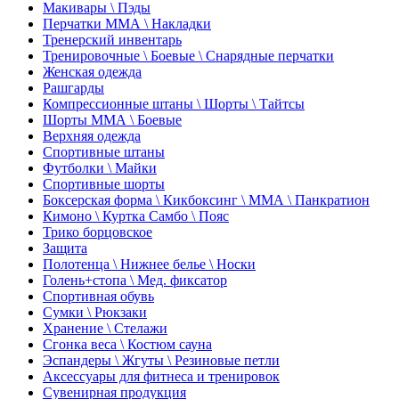
Макивары \ Пэды
Перчатки ММА \ Накладки
Тренерский инвентарь
Тренировочные \ Боевые \ Снарядные перчатки
Женская одежда
Рашгарды
Компрессионные штаны \ Шорты \ Тайтсы
Шорты ММА \ Боевые
Верхняя одежда
Спортивные штаны
Футболки \ Майки
Спортивные шорты
Боксерская форма \ Кикбоксинг \ ММА \ Панкратион
Кимоно \ Куртка Самбо \ Пояс
Трико борцовское
Защита
Полотенца \ Нижнее белье \ Носки
Голень+стопа \ Мед. фиксатор
Спортивная обувь
Сумки \ Рюкзаки
Хранение \ Стелажи
Сгонка веса \ Костюм сауна
Эспандеры \ Жгуты \ Резиновые петли
Аксессуары для фитнеса и тренировок
Сувенирная продукция