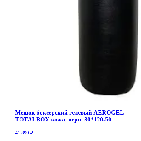
Мешок боксерский гелевый AEROGEL
TOTALBOX кожа, черн, 30*120-50
41 899 ₽