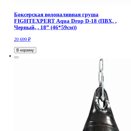
Боксерская водоналивная груша
FIGHTEXPERT Aqua Drop D-18 (ПВХ, ,
Черный, , 18” (46*59см))
20 699 ₽
В корзину