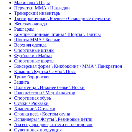
Макивары \ Пэды
Перчатки ММА \ Накладки
Тренерский инвентарь
Тренировочные \ Боевые \ Снарядные перчатки
Женская одежда
Рашгарды
Компрессионные штаны \ Шорты \ Тайтсы
Шорты ММА \ Боевые
Верхняя одежда
Спортивные штаны
Футболки \ Майки
Спортивные шорты
Боксерская форма \ Кикбоксинг \ ММА \ Панкратион
Кимоно \ Куртка Самбо \ Пояс
Трико борцовское
Защита
Полотенца \ Нижнее белье \ Носки
Голень+стопа \ Мед. фиксатор
Спортивная обувь
Сумки \ Рюкзаки
Хранение \ Стелажи
Сгонка веса \ Костюм сауна
Эспандеры \ Жгуты \ Резиновые петли
Аксессуары для фитнеса и тренировок
Сувенирная продукция