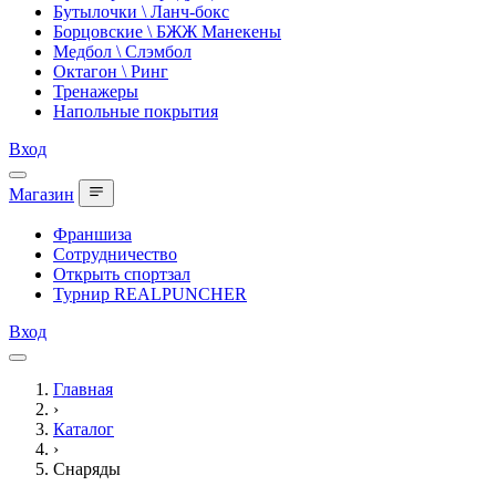
Бутылочки \ Ланч-бокс
Борцовские \ БЖЖ Манекены
Медбол \ Слэмбол
Октагон \ Ринг
Тренажеры
Напольные покрытия
Вход
Магазин
Франшиза
Сотрудничество
Открыть спортзал
Турнир REALPUNCHER
Вход
Главная
›
Каталог
›
Снаряды