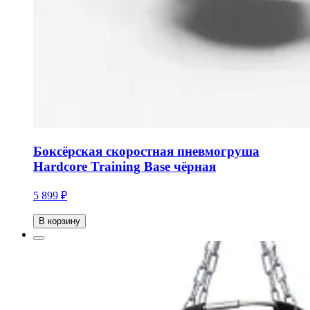
Боксёрская скоростная пневмогруша
Hardcore Training Base чёрная
5 899 ₽
В корзину