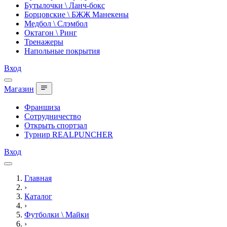
Бутылочки \ Ланч-бокс
Борцовские \ БЖЖ Манекены
Медбол \ Слэмбол
Октагон \ Ринг
Тренажеры
Напольные покрытия
Вход
Магазин
Франшиза
Сотрудничество
Открыть спортзал
Турнир REALPUNCHER
Вход
Главная
›
Каталог
›
Футболки \ Майки
›