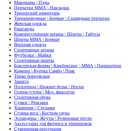
Макивары \ Пэды
Перчатки ММА \ Накладки
Тренерский инвентарь
Тренировочные \ Боевые \ Снарядные перчатки
Женская одежда
Рашгарды
Компрессионные штаны \ Шорты \ Тайтсы
Шорты ММА \ Боевые
Верхняя одежда
Спортивные штаны
Футболки \ Майки
Спортивные шорты
Боксерская форма \ Кикбоксинг \ ММА \ Панкратион
Кимоно \ Куртка Самбо \ Пояс
Трико борцовское
Защита
Полотенца \ Нижнее белье \ Носки
Голень+стопа \ Мед. фиксатор
Спортивная обувь
Сумки \ Рюкзаки
Хранение \ Стелажи
Сгонка веса \ Костюм сауна
Эспандеры \ Жгуты \ Резиновые петли
Аксессуары для фитнеса и тренировок
Сувенирная продукция