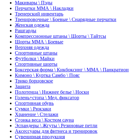
Макивары \ Пэды
Перчатки ММА \ Накладки
Тренерский инвентарь
Тренировочные \ Боевые \ Снарядные перчатки
Женская одежда
Рашгарды
Компрессионные штаны \ Шорты \ Тайтсы
Шорты ММА \ Боевые
Верхняя одежда
Спортивные штаны
Футболки \ Майки
Спортивные шорты
Боксерская форма \ Кикбоксинг \ ММА \ Панкратион
Кимоно \ Куртка Самбо \ Пояс
Трико борцовское
Защита
Полотенца \ Нижнее белье \ Носки
Голень+стопа \ Мед. фиксатор
Спортивная обувь
Сумки \ Рюкзаки
Хранение \ Стелажи
Сгонка веса \ Костюм сауна
Эспандеры \ Жгуты \ Резиновые петли
Аксессуары для фитнеса и тренировок
Сувенирная продукция