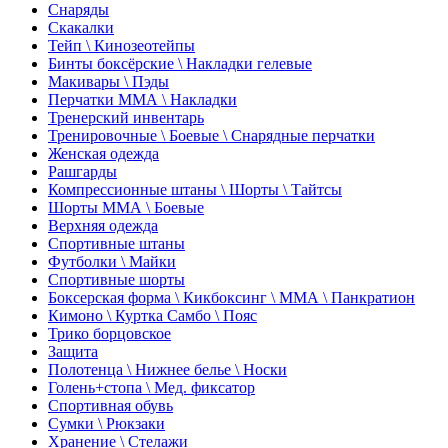
Снаряды
Скакалки
Тейп \ Кинозеотейпы
Бинты боксёрские \ Накладки гелевые
Макивары \ Пэды
Перчатки ММА \ Накладки
Тренерский инвентарь
Тренировочные \ Боевые \ Снарядные перчатки
Женская одежда
Рашгарды
Компрессионные штаны \ Шорты \ Тайтсы
Шорты ММА \ Боевые
Верхняя одежда
Спортивные штаны
Футболки \ Майки
Спортивные шорты
Боксерская форма \ Кикбоксинг \ ММА \ Панкратион
Кимоно \ Куртка Самбо \ Пояс
Трико борцовское
Защита
Полотенца \ Нижнее белье \ Носки
Голень+стопа \ Мед. фиксатор
Спортивная обувь
Сумки \ Рюкзаки
Хранение \ Стелажи