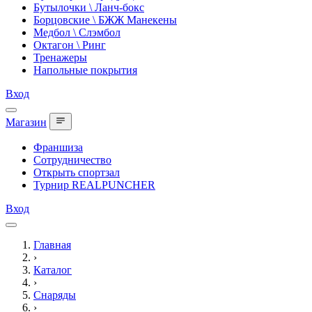
Бутылочки \ Ланч-бокс
Борцовские \ БЖЖ Манекены
Медбол \ Слэмбол
Октагон \ Ринг
Тренажеры
Напольные покрытия
Вход
Магазин
Франшиза
Сотрудничество
Открыть спортзал
Турнир REALPUNCHER
Вход
Главная
›
Каталог
›
Снаряды
›