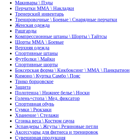
Макивары \ Пэды
Перчатки ММА \ Накладки
Тренерский инвентарь
Тренировочные \ Боевые \ Снарядные перчатки
Женская одежда
Рашгарды
Компрессионные штаны \ Шорты \ Тайтсы
Шорты ММА \ Боевые
Верхняя одежда
Спортивные штаны
Футболки \ Майки
Спортивные шорты
Боксерская форма \ Кикбоксинг \ ММА \ Панкратион
Кимоно \ Куртка Самбо \ Пояс
Трико борцовское
Защита
Полотенца \ Нижнее белье \ Носки
Голень+стопа \ Мед. фиксатор
Спортивная обувь
Сумки \ Рюкзаки
Хранение \ Стелажи
Сгонка веса \ Костюм сауна
Эспандеры \ Жгуты \ Резиновые петли
Аксессуары для фитнеса и тренировок
Сувенирная продукция