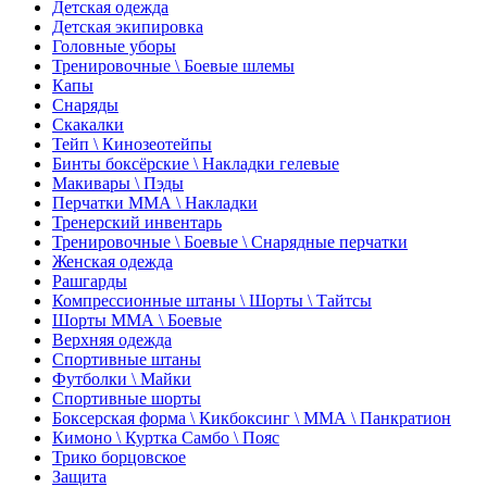
Детская одежда
Детская экипировка
Головные уборы
Тренировочные \ Боевые шлемы
Капы
Снаряды
Скакалки
Тейп \ Кинозеотейпы
Бинты боксёрские \ Накладки гелевые
Макивары \ Пэды
Перчатки ММА \ Накладки
Тренерский инвентарь
Тренировочные \ Боевые \ Снарядные перчатки
Женская одежда
Рашгарды
Компрессионные штаны \ Шорты \ Тайтсы
Шорты ММА \ Боевые
Верхняя одежда
Спортивные штаны
Футболки \ Майки
Спортивные шорты
Боксерская форма \ Кикбоксинг \ ММА \ Панкратион
Кимоно \ Куртка Самбо \ Пояс
Трико борцовское
Защита