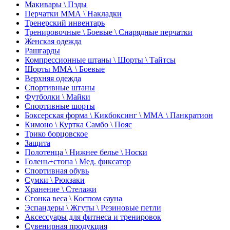
Макивары \ Пэды
Перчатки ММА \ Накладки
Тренерский инвентарь
Тренировочные \ Боевые \ Снарядные перчатки
Женская одежда
Рашгарды
Компрессионные штаны \ Шорты \ Тайтсы
Шорты ММА \ Боевые
Верхняя одежда
Спортивные штаны
Футболки \ Майки
Спортивные шорты
Боксерская форма \ Кикбоксинг \ ММА \ Панкратион
Кимоно \ Куртка Самбо \ Пояс
Трико борцовское
Защита
Полотенца \ Нижнее белье \ Носки
Голень+стопа \ Мед. фиксатор
Спортивная обувь
Сумки \ Рюкзаки
Хранение \ Стелажи
Сгонка веса \ Костюм сауна
Эспандеры \ Жгуты \ Резиновые петли
Аксессуары для фитнеса и тренировок
Сувенирная продукция