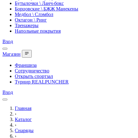
Бутылочки \ Ланч-бокс
Борцовские \ БЖЖ Манекены
Медбол \ Слэмбол
Октагон \ Ринг
Тренажеры
Напольные покрытия
Вход
Магазин
Франшиза
Сотрудничество
Открыть спортзал
Турнир REALPUNCHER
Вход
Главная
›
Каталог
›
Снаряды
›