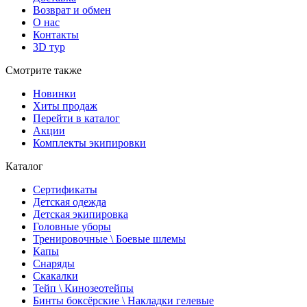
Возврат и обмен
О нас
Контакты
3D тур
Смотрите также
Новинки
Хиты продаж
Перейти в каталог
Акции
Комплекты экипировки
Каталог
Сертификаты
Детская одежда
Детская экипировка
Головные уборы
Тренировочные \ Боевые шлемы
Капы
Снаряды
Скакалки
Тейп \ Кинозеотейпы
Бинты боксёрские \ Накладки гелевые