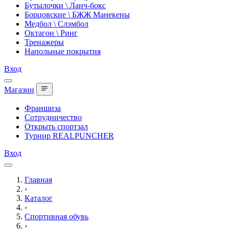
Бутылочки \ Ланч-бокс
Борцовские \ БЖЖ Манекены
Медбол \ Слэмбол
Октагон \ Ринг
Тренажеры
Напольные покрытия
Вход
Магазин
Франшиза
Сотрудничество
Открыть спортзал
Турнир REALPUNCHER
Вход
Главная
›
Каталог
›
Спортивная обувь
›