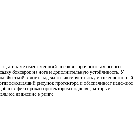
ера, а так же имеет жесткий носок из прочного замшевого
садку боксерок на ноге и дополнительную устойчивость. У
жбы. Жесткий задник надежно фиксирует пятку и голеностопный
отивоскользящий рисунок протектора и обеспечивает надежное
удобно зафиксирован протектором подошвы, который
мальное движение в ринге.