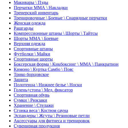
Макивары \ Пэды
Перчатки ММА \ Накладки
Тренерский инвентарь
Тренировочные \ Боевые \ Снарядные перчатки
Женская одежда
Рашгарды
Компрессионные штаны \ Шорты \ Тайтсы
Шорты ММА \ Боевые
Верхняя одежда
Спортивные штаны
Футболки \ Майки
Спортивные шорты
Боксерская форма \ Кикбоксинг \ ММА \ Панкратион
Кимоно \ Куртка Самбо \ Пояс
Трико борцовское
Защита
Полотенца \ Нижнее белье \ Носки
Голень+стопа \ Мед. фиксатор
Спортивная обувь
Сумки \ Рюкзаки
Хранение \ Стелажи
Сгонка веса \ Костюм сауна
Эспандеры \ Жгуты \ Резиновые петли
Аксессуары для фитнеса и тренировок
Сувенирная продукция