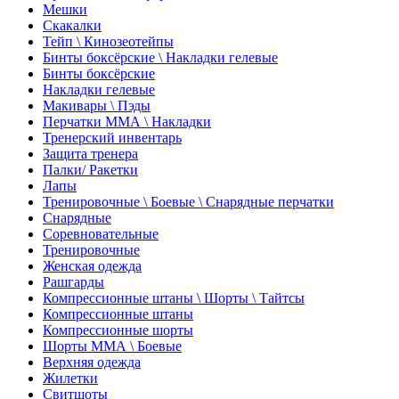
Мешки
Скакалки
Тейп \ Кинозеотейпы
Бинты боксёрские \ Накладки гелевые
Бинты боксёрские
Накладки гелевые
Макивары \ Пэды
Перчатки ММА \ Накладки
Тренерский инвентарь
Защита тренера
Палки/ Ракетки
Лапы
Тренировочные \ Боевые \ Снарядные перчатки
Снарядные
Соревновательные
Тренировочные
Женская одежда
Рашгарды
Компрессионные штаны \ Шорты \ Тайтсы
Компрессионные штаны
Компрессионные шорты
Шорты ММА \ Боевые
Верхняя одежда
Жилетки
Свитшоты