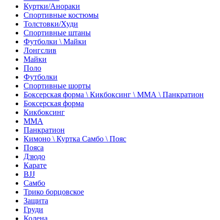
Куртки/Анораки
Спортивные костюмы
Толстовки/Худи
Спортивные штаны
Футболки \ Майки
Лонгслив
Майки
Поло
Футболки
Спортивные шорты
Боксерская форма \ Кикбоксинг \ ММА \ Панкратион
Боксерская форма
Кикбоксинг
ММА
Панкратион
Кимоно \ Куртка Самбо \ Пояс
Пояса
Дзюдо
Карате
BJJ
Самбо
Трико борцовское
Защита
Груди
Колена