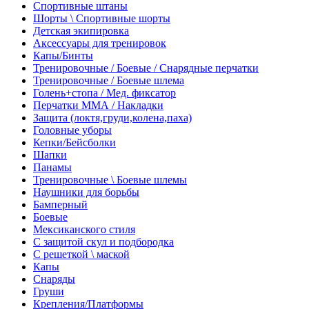
Спортивные штаны
Шорты \ Спортивные шорты
Детская экипировка
Аксессуары для тренировок
Капы/Бинты
Тренировочные / Боевые / Снарядные перчатки
Тренировочные / Боевые шлема
Голень+стопа / Мед. фиксатор
Перчатки ММА / Накладки
Защита (локтя,груди,колена,паха)
Головные уборы
Кепки/Бейсболки
Шапки
Панамы
Тренировочные \ Боевые шлемы
Наушники для борьбы
Бамперный
Боевые
Мексиканского стиля
С защитой скул и подбородка
С решеткой \ маской
Капы
Снаряды
Груши
Крепления/Платформы