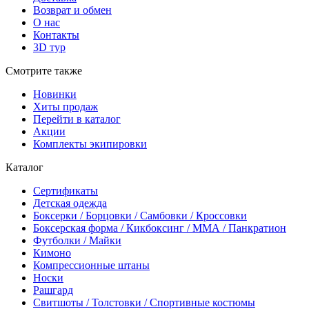
Возврат и обмен
О нас
Контакты
3D тур
Смотрите также
Новинки
Хиты продаж
Перейти в каталог
Акции
Комплекты экипировки
Каталог
Сертификаты
Детская одежда
Боксерки / Борцовки / Самбовки / Кроссовки
Боксерская форма / Кикбоксинг / ММА / Панкратион
Футболки / Майки
Кимоно
Компрессионные штаны
Носки
Рашгард
Свитшоты / Толстовки / Спортивные костюмы