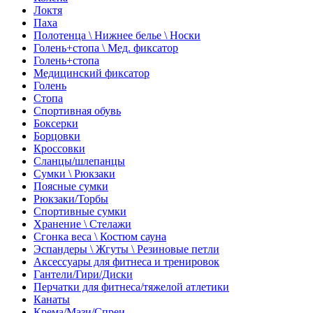
Локтя
Паха
Полотенца \ Нижнее белье \ Носки
Голень+стопа \ Мед. фиксатор
Голень+стопа
Медицинский фиксатор
Голень
Стопа
Спортивная обувь
Боксерки
Борцовки
Кроссовки
Сланцы/шлепанцы
Сумки \ Рюкзаки
Поясные сумки
Рюкзаки/Торбы
Спортивные сумки
Хранение \ Стелажи
Сгонка веса \ Костюм сауна
Эспандеры \ Жгуты \ Резиновые петли
Аксессуары для фитнеса и тренировок
Гантели/Гири/Диски
Перчатки для фитнеса/тяжелой атлетики
Канаты
Крема/Мази/Спреи