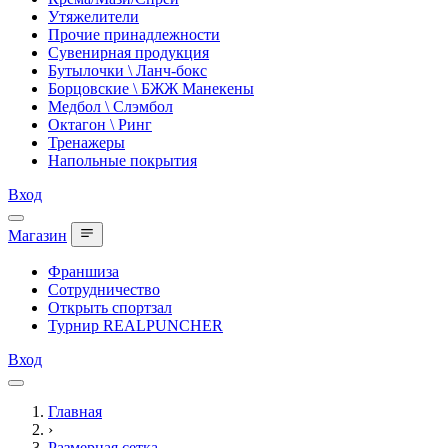
Утяжелители
Прочие принадлежности
Сувенирная продукция
Бутылочки \ Ланч-бокс
Борцовские \ БЖЖ Манекены
Медбол \ Слэмбол
Октагон \ Ринг
Тренажеры
Напольные покрытия
Вход
Магазин
Франшиза
Сотрудничество
Открыть спортзал
Турнир REALPUNCHER
Вход
Главная
›
Размерная сетка