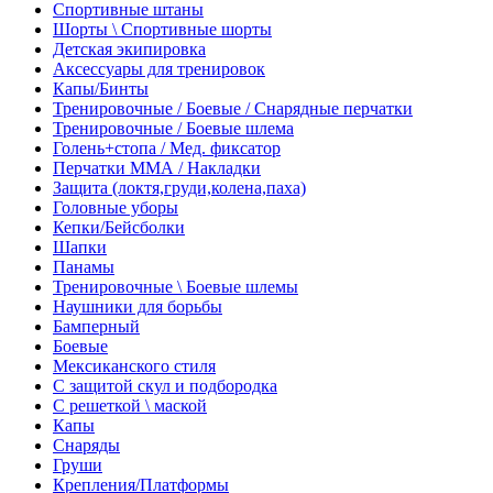
Спортивные штаны
Шорты \ Спортивные шорты
Детская экипировка
Аксессуары для тренировок
Капы/Бинты
Тренировочные / Боевые / Снарядные перчатки
Тренировочные / Боевые шлема
Голень+стопа / Мед. фиксатор
Перчатки ММА / Накладки
Защита (локтя,груди,колена,паха)
Головные уборы
Кепки/Бейсболки
Шапки
Панамы
Тренировочные \ Боевые шлемы
Наушники для борьбы
Бамперный
Боевые
Мексиканского стиля
С защитой скул и подбородка
С решеткой \ маской
Капы
Снаряды
Груши
Крепления/Платформы