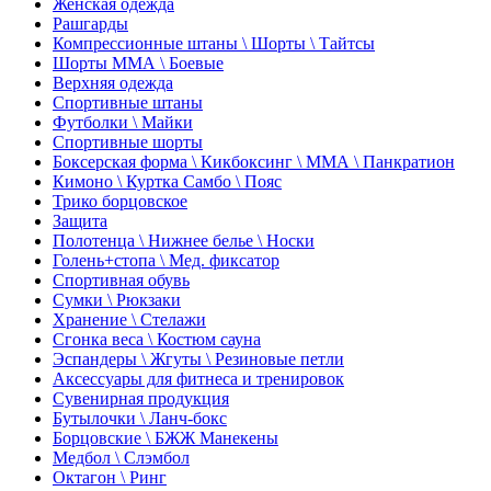
Женская одежда
Рашгарды
Компрессионные штаны \ Шорты \ Тайтсы
Шорты ММА \ Боевые
Верхняя одежда
Спортивные штаны
Футболки \ Майки
Спортивные шорты
Боксерская форма \ Кикбоксинг \ ММА \ Панкратион
Кимоно \ Куртка Самбо \ Пояс
Трико борцовское
Защита
Полотенца \ Нижнее белье \ Носки
Голень+стопа \ Мед. фиксатор
Спортивная обувь
Сумки \ Рюкзаки
Хранение \ Стелажи
Сгонка веса \ Костюм сауна
Эспандеры \ Жгуты \ Резиновые петли
Аксессуары для фитнеса и тренировок
Сувенирная продукция
Бутылочки \ Ланч-бокс
Борцовские \ БЖЖ Манекены
Медбол \ Слэмбол
Октагон \ Ринг