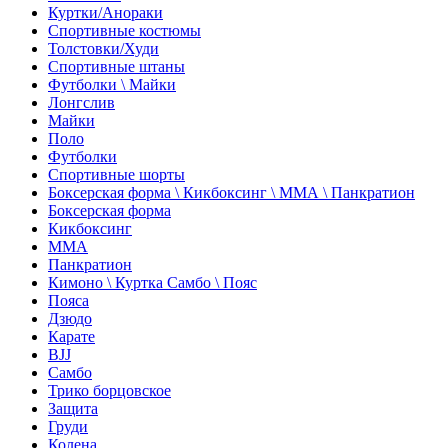
Куртки/Анораки
Спортивные костюмы
Толстовки/Худи
Спортивные штаны
Футболки \ Майки
Лонгслив
Майки
Поло
Футболки
Спортивные шорты
Боксерская форма \ Кикбоксинг \ ММА \ Панкратион
Боксерская форма
Кикбоксинг
ММА
Панкратион
Кимоно \ Куртка Самбо \ Пояс
Пояса
Дзюдо
Карате
BJJ
Самбо
Трико борцовское
Защита
Груди
Колена