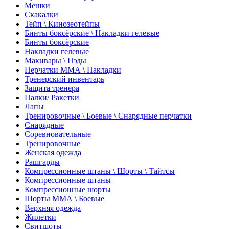
Мешки
Скакалки
Тейп \ Кинозеотейпы
Бинты боксёрские \ Накладки гелевые
Бинты боксёрские
Накладки гелевые
Макивары \ Пэды
Перчатки ММА \ Накладки
Тренерский инвентарь
Защита тренера
Палки/ Ракетки
Лапы
Тренировочные \ Боевые \ Снарядные перчатки
Снарядные
Соревновательные
Тренировочные
Женская одежда
Рашгарды
Компрессионные штаны \ Шорты \ Тайтсы
Компрессионные штаны
Компрессионные шорты
Шорты ММА \ Боевые
Верхняя одежда
Жилетки
Свитшоты