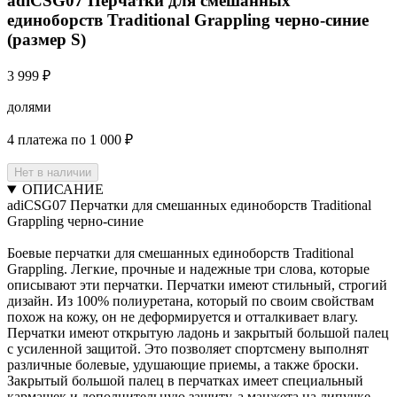
adiCSG07 Перчатки для смешанных
единоборств Traditional Grappling черно-синие
(размер S)
3 999 ₽
долями
4 платежа по 1 000 ₽
Нет в наличии
ОПИСАНИЕ
adiCSG07 Перчатки для смешанных единоборств Traditional
Grappling черно-синие
Боевые перчатки для смешанных единоборств Traditional
Grappling. Легкие, прочные и надежные три слова, которые
описывают эти перчатки. Перчатки имеют стильный, строгий
дизайн. Из 100% полиуретана, который по своим свойствам
похож на кожу, он не деформируется и отталкивает влагу.
Перчатки имеют открытую ладонь и закрытый большой палец
с усиленной защитой. Это позволяет спортсмену выполнят
различные болевые, удушающие приемы, а также броски.
Закрытый большой палец в перчатках имеет специальный
кармашек и дополнительную защиту, а манжета на липучке