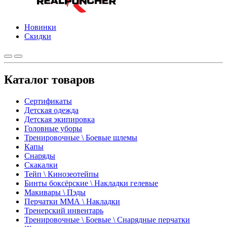
Новинки
Скидки
Каталог товаров
Сертификаты
Детская одежда
Детская экипировка
Головные уборы
Тренировочные \ Боевые шлемы
Капы
Снаряды
Скакалки
Тейп \ Кинозеотейпы
Бинты боксёрские \ Накладки гелевые
Макивары \ Пэды
Перчатки ММА \ Накладки
Тренерский инвентарь
Тренировочные \ Боевые \ Снарядные перчатки