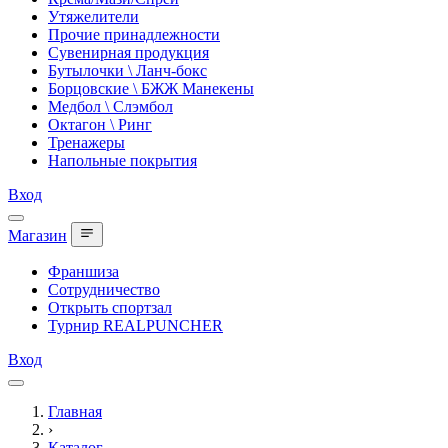
Утяжелители
Прочие принадлежности
Сувенирная продукция
Бутылочки \ Ланч-бокс
Борцовские \ БЖЖ Манекены
Медбол \ Слэмбол
Октагон \ Ринг
Тренажеры
Напольные покрытия
Вход
Магазин
Франшиза
Сотрудничество
Открыть спортзал
Турнир REALPUNCHER
Вход
Главная
›
Каталог