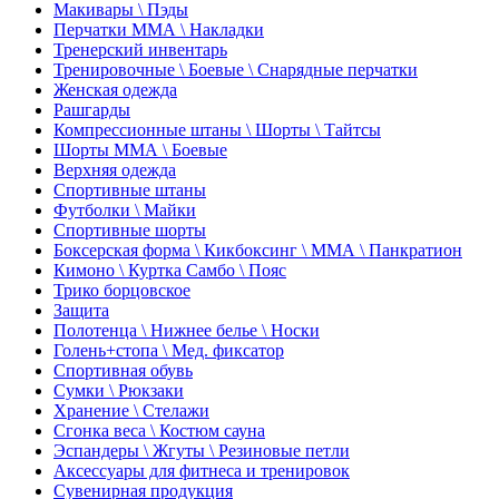
Макивары \ Пэды
Перчатки ММА \ Накладки
Тренерский инвентарь
Тренировочные \ Боевые \ Снарядные перчатки
Женская одежда
Рашгарды
Компрессионные штаны \ Шорты \ Тайтсы
Шорты ММА \ Боевые
Верхняя одежда
Спортивные штаны
Футболки \ Майки
Спортивные шорты
Боксерская форма \ Кикбоксинг \ ММА \ Панкратион
Кимоно \ Куртка Самбо \ Пояс
Трико борцовское
Защита
Полотенца \ Нижнее белье \ Носки
Голень+стопа \ Мед. фиксатор
Спортивная обувь
Сумки \ Рюкзаки
Хранение \ Стелажи
Сгонка веса \ Костюм сауна
Эспандеры \ Жгуты \ Резиновые петли
Аксессуары для фитнеса и тренировок
Сувенирная продукция