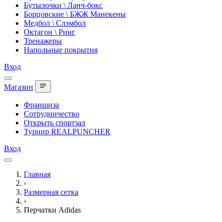
Бутылочки \ Ланч-бокс
Борцовские \ БЖЖ Манекены
Медбол \ Слэмбол
Октагон \ Ринг
Тренажеры
Напольные покрытия
Вход
Магазин
Франшиза
Сотрудничество
Открыть спортзал
Турнир REALPUNCHER
Вход
Главная
›
Размерная сетка
›
Перчатки Adidas