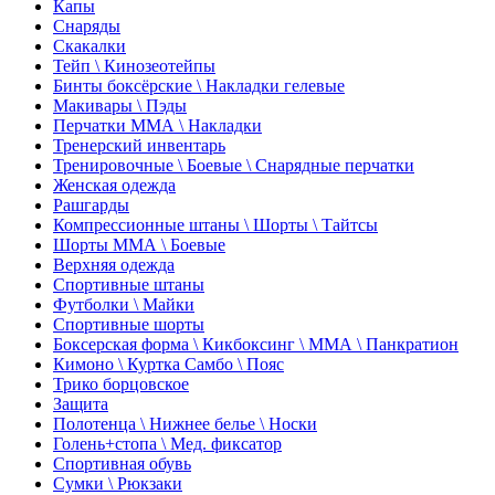
Капы
Снаряды
Скакалки
Тейп \ Кинозеотейпы
Бинты боксёрские \ Накладки гелевые
Макивары \ Пэды
Перчатки ММА \ Накладки
Тренерский инвентарь
Тренировочные \ Боевые \ Снарядные перчатки
Женская одежда
Рашгарды
Компрессионные штаны \ Шорты \ Тайтсы
Шорты ММА \ Боевые
Верхняя одежда
Спортивные штаны
Футболки \ Майки
Спортивные шорты
Боксерская форма \ Кикбоксинг \ ММА \ Панкратион
Кимоно \ Куртка Самбо \ Пояс
Трико борцовское
Защита
Полотенца \ Нижнее белье \ Носки
Голень+стопа \ Мед. фиксатор
Спортивная обувь
Сумки \ Рюкзаки