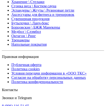
Хранение \ Стелажи
Сгонка веса \ Костюм сауна
Эспандеры \ Жгуты \ Резиновые петли
Аксессуары для фитнеса и тренировок
Сувенирная продукция
Бутылочки \ Ланч-бокс
Борцовские \ БЖЖ Манекены
Медбол \ Слэмбол
Октагон \ Ринг
Тренажеры
Напольные покрытия
Правовая информация
Публичная оферта
Политика cookies
Условия передачи информации в «ООО ТКС»
Согласие на обработку персональных данных
Политика конфиденциальности
Контакты
Звонки и Telegram
8 (906) 116-51-65