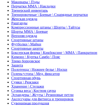
Макивары \ Пэды
Перчатки ММА \ Накладки
Тренерский инвентарь
Тренировочные \ Боевые \ Снарядные перчатки
Женская одежда
Рашгарды
Компрессионные штаны \ Шорты \ Тайтсы
Шорты ММА \ Боевые
Верхняя одежда
Спортивные штаны
Футболки \ Майки
Спортивные шорты
Боксерская форма \ Кикбоксинг \ ММА \ Панкратион
Кимоно \ Куртка Самбо \ Пояс
Трико борцовское
Защита
Полотенца \ Нижнее белье \ Носки
Голень+стопа \ Мед. фиксатор
Спортивная обувь
Сумки \ Рюкзаки
Хранение \ Стелажи
Сгонка веса \ Костюм сауна
Эспандеры \ Жгуты \ Резиновые петли
Аксессуары для фитнеса и тренировок
Сувенирная продукция