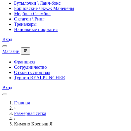
Бутылочки \ Ланч-бокс
Борцовские \ БЖЖ Манекены
Медбол \ Слэмбол
Октагон \ Ринг
Тренажеры
Напольные покрытия
Вход
Магазин
Франшиза
Сотрудничество
Открыть спортзал
Турнир REALPUNCHER
Вход
Главная
›
Размерная сетка
›
Кимоно Крепыш Я