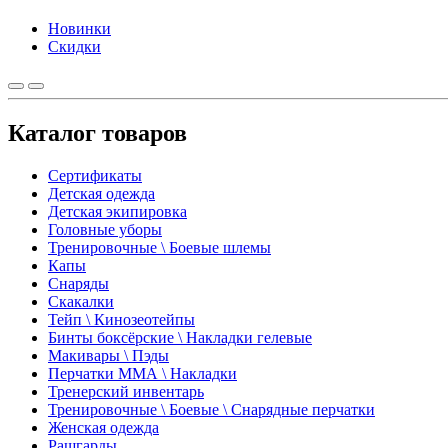
Новинки
Скидки
Каталог товаров
Сертификаты
Детская одежда
Детская экипировка
Головные уборы
Тренировочные \ Боевые шлемы
Капы
Снаряды
Скакалки
Тейп \ Кинозеотейпы
Бинты боксёрские \ Накладки гелевые
Макивары \ Пэды
Перчатки ММА \ Накладки
Тренерский инвентарь
Тренировочные \ Боевые \ Снарядные перчатки
Женская одежда
Рашгарды