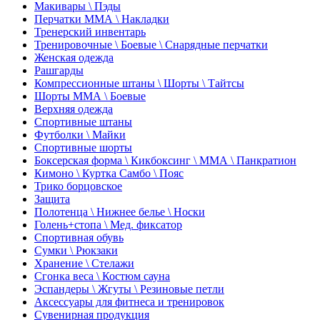
Макивары \ Пэды
Перчатки ММА \ Накладки
Тренерский инвентарь
Тренировочные \ Боевые \ Снарядные перчатки
Женская одежда
Рашгарды
Компрессионные штаны \ Шорты \ Тайтсы
Шорты ММА \ Боевые
Верхняя одежда
Спортивные штаны
Футболки \ Майки
Спортивные шорты
Боксерская форма \ Кикбоксинг \ ММА \ Панкратион
Кимоно \ Куртка Самбо \ Пояс
Трико борцовское
Защита
Полотенца \ Нижнее белье \ Носки
Голень+стопа \ Мед. фиксатор
Спортивная обувь
Сумки \ Рюкзаки
Хранение \ Стелажи
Сгонка веса \ Костюм сауна
Эспандеры \ Жгуты \ Резиновые петли
Аксессуары для фитнеса и тренировок
Сувенирная продукция