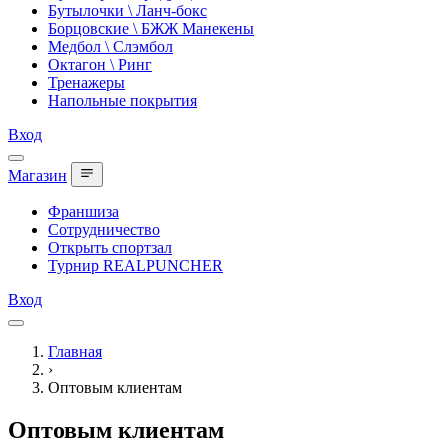
Бутылочки \ Ланч-бокс
Борцовские \ БЖЖ Манекены
Медбол \ Слэмбол
Октагон \ Ринг
Тренажеры
Напольные покрытия
Вход
Магазин
Франшиза
Сотрудничество
Открыть спортзал
Турнир REALPUNCHER
Вход
Главная
›
Оптовым клиентам
Оптовым клиентам