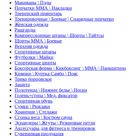
Макивары \ Пэды
Перчатки ММА \ Накладки
Тренерский инвентарь
Тренировочные \ Боевые \ Снарядные перчатки
Женская одежда
Рашгарды
Компрессионные штаны \ Шорты \ Тайтсы
Шорты ММА \ Боевые
Верхняя одежда
Спортивные штаны
Футболки \ Майки
Спортивные шорты
Боксерская форма \ Кикбоксинг \ ММА \ Панкратион
Кимоно \ Куртка Самбо \ Пояс
Трико борцовское
Защита
Полотенца \ Нижнее белье \ Носки
Голень+стопа \ Мед. фиксатор
Спортивная обувь
Сумки \ Рюкзаки
Хранение \ Стелажи
Сгонка веса \ Костюм сауна
Эспандеры \ Жгуты \ Резиновые петли
Аксессуары для фитнеса и тренировок
Сувенирная продукция