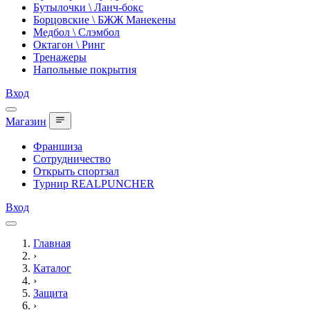
Бутылочки \ Ланч-бокс
Борцовские \ БЖЖ Манекены
Медбол \ Слэмбол
Октагон \ Ринг
Тренажеры
Напольные покрытия
Вход
Магазин
Франшиза
Сотрудничество
Открыть спортзал
Турнир REALPUNCHER
Вход
Главная
›
Каталог
›
Защита
›