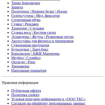
Трико борцовское
Защита
Полотенца \ Нижнее белье \ Носки
Голень+стопа \ Мед. фиксатор
Спортивная обувь
Сумки \ Рюкзаки
Хранение \ Стелажи
Сгонка веса \ Костюм сауна
Эспандеры \ Жгуты \ Резиновые петли
Аксессуары для фитнеса и тренировок
Сувенирная продукция
Бутылочки \ Ланч-бокс
Борцовские \ БЖЖ Манекены
Медбол \ Слэмбол
Октагон \ Ринг
Тренажеры
Напольные покрытия
Правовая информация
Публичная оферта
Политика cookies
Условия передачи информации в «ООО ТКС»
Согласие на обработку персональных данных