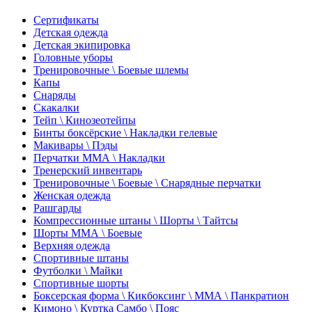
Сертификаты
Детская одежда
Детская экипировка
Головные уборы
Тренировочные \ Боевые шлемы
Капы
Снаряды
Скакалки
Тейп \ Кинозеотейпы
Бинты боксёрские \ Накладки гелевые
Макивары \ Пэды
Перчатки ММА \ Накладки
Тренерский инвентарь
Тренировочные \ Боевые \ Снарядные перчатки
Женская одежда
Рашгарды
Компрессионные штаны \ Шорты \ Тайтсы
Шорты ММА \ Боевые
Верхняя одежда
Спортивные штаны
Футболки \ Майки
Спортивные шорты
Боксерская форма \ Кикбоксинг \ ММА \ Панкратион
Кимоно \ Куртка Самбо \ Пояс