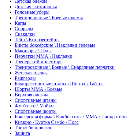
Детская одежда
Детская экипировка
Головные уборы
Тренировочные \ Боевые шлемы
Капы
Снаряды
Скакалки
Тейп \ Кинозеотейпы
Бинты боксёрские \ Накладки гелевые
Макивары \ Пэды
Перчатки ММА \ Накладки
Тренерский инвентарь
Тренировочные \ Боевые \ Снарядные перчатки
Женская одежда
Рашгарды
Компрессионные штаны \ Шорты \ Тайтсы
Шорты ММА \ Боевые
Верхняя одежда
Спортивные штаны
Футболки \ Майки
Спортивные шорты
Боксерская форма \ Кикбоксинг \ ММА \ Панкратион
Кимоно \ Куртка Самбо \ Пояс
Трико борцовское
Защита