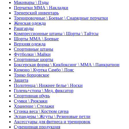
Макивары \ Пэды
Перчатки ММА \ Накладки
Тренерский инвентарь
Тренировочные \ Боевые \ Снарядные перчатки
Женская одежда
Рашгарды
Компрессионные штаны \ Шорты \ Тайтсы
Шорты ММА \ Боевые
Верхняя одежда
Спортивные штаны
Футболки \ Майки
Спортивные шорты
Боксерская форма \ Кикбоксинг \ ММА \ Панкратион
Кимоно \ Куртка Самбо \ Пояс
Трико борцовское
Защита
Полотенца \ Нижнее белье \ Носки
Голень+стопа \ Мед. фиксатор
Спортивная обувь
Сумки \ Рюкзаки
Хранение \ Стелажи
Сгонка веса \ Костюм сауна
Эспандеры \ Жгуты \ Резиновые петли
Аксессуары для фитнеса и тренировок
Сувенирная продукция