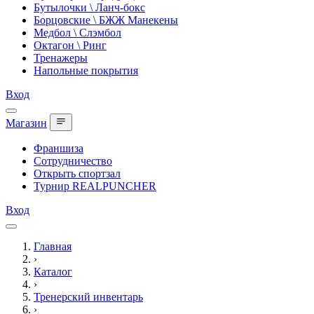
Бутылочки \ Ланч-бокс
Борцовские \ БЖЖ Манекены
Медбол \ Слэмбол
Октагон \ Ринг
Тренажеры
Напольные покрытия
Вход
Магазин
Франшиза
Сотрудничество
Открыть спортзал
Турнир REALPUNCHER
Вход
Главная
›
Каталог
›
Тренерский инвентарь
›