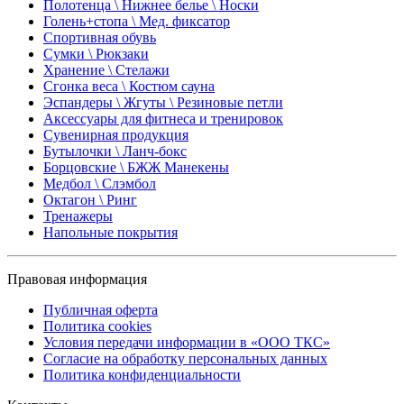
Полотенца \ Нижнее белье \ Носки
Голень+стопа \ Мед. фиксатор
Спортивная обувь
Сумки \ Рюкзаки
Хранение \ Стелажи
Сгонка веса \ Костюм сауна
Эспандеры \ Жгуты \ Резиновые петли
Аксессуары для фитнеса и тренировок
Сувенирная продукция
Бутылочки \ Ланч-бокс
Борцовские \ БЖЖ Манекены
Медбол \ Слэмбол
Октагон \ Ринг
Тренажеры
Напольные покрытия
Правовая информация
Публичная оферта
Политика cookies
Условия передачи информации в «ООО ТКС»
Согласие на обработку персональных данных
Политика конфиденциальности