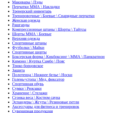
Макивары \ Пэды
Перчатки ММА \ Накладки
Тренерский инвентарь
Тренировочные \ Боевые \ Снарядные перчатки
Женская одежда
Рашгарды
Компрессионные штаны \ Шорты \ Тайтсы
Шорты ММА \ Боевые
Верхняя одежда
Спортивные штаны
Футболки \ Майки
Спортивные шорты
Боксерская форма \ Кикбоксинг \ ММА \ Панкратион
Кимоно \ Куртка Самбо \ Пояс
Трико борцовское
Защита
Полотенца \ Нижнее белье \ Носки
Голень+стопа \ Мед. фиксатор
Спортивная обувь
Сумки \ Рюкзаки
Хранение \ Стелажи
Сгонка веса \ Костюм сауна
Эспандеры \ Жгуты \ Резиновые петли
Аксессуары для фитнеса и тренировок
Сувенирная продукция