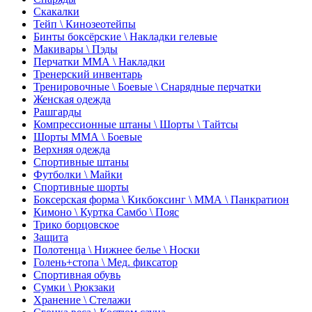
Скакалки
Тейп \ Кинозеотейпы
Бинты боксёрские \ Накладки гелевые
Макивары \ Пэды
Перчатки ММА \ Накладки
Тренерский инвентарь
Тренировочные \ Боевые \ Снарядные перчатки
Женская одежда
Рашгарды
Компрессионные штаны \ Шорты \ Тайтсы
Шорты ММА \ Боевые
Верхняя одежда
Спортивные штаны
Футболки \ Майки
Спортивные шорты
Боксерская форма \ Кикбоксинг \ ММА \ Панкратион
Кимоно \ Куртка Самбо \ Пояс
Трико борцовское
Защита
Полотенца \ Нижнее белье \ Носки
Голень+стопа \ Мед. фиксатор
Спортивная обувь
Сумки \ Рюкзаки
Хранение \ Стелажи