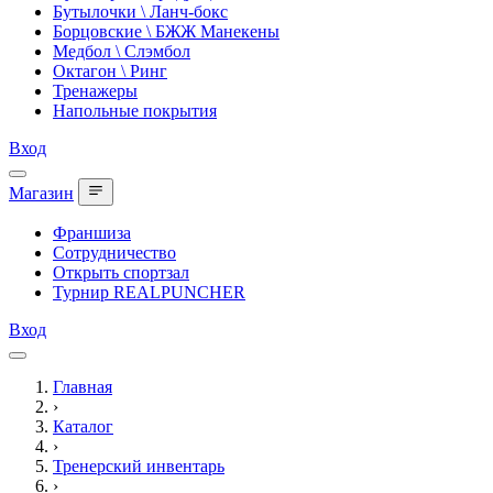
Бутылочки \ Ланч-бокс
Борцовские \ БЖЖ Манекены
Медбол \ Слэмбол
Октагон \ Ринг
Тренажеры
Напольные покрытия
Вход
Магазин
Франшиза
Сотрудничество
Открыть спортзал
Турнир REALPUNCHER
Вход
Главная
›
Каталог
›
Тренерский инвентарь
›