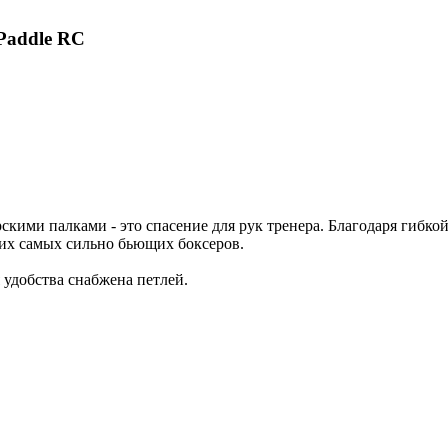
Paddle RC
рскими палками - это спасение для рук тренера. Благодаря гибко
 них самых сильно бьющих боксеров.
 удобства снабжена петлей.