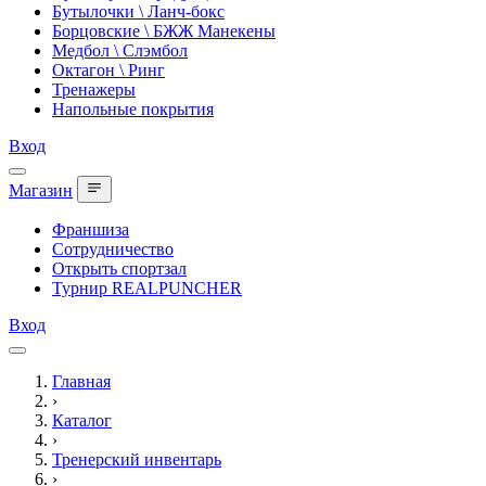
Бутылочки \ Ланч-бокс
Борцовские \ БЖЖ Манекены
Медбол \ Слэмбол
Октагон \ Ринг
Тренажеры
Напольные покрытия
Вход
Магазин
Франшиза
Сотрудничество
Открыть спортзал
Турнир REALPUNCHER
Вход
Главная
›
Каталог
›
Тренерский инвентарь
›