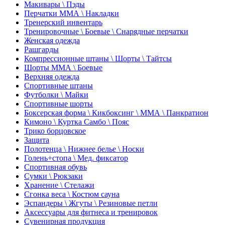
Макивары \ Пэды
Перчатки ММА \ Накладки
Тренерский инвентарь
Тренировочные \ Боевые \ Снарядные перчатки
Женская одежда
Рашгарды
Компрессионные штаны \ Шорты \ Тайтсы
Шорты ММА \ Боевые
Верхняя одежда
Спортивные штаны
Футболки \ Майки
Спортивные шорты
Боксерская форма \ Кикбоксинг \ ММА \ Панкратион
Кимоно \ Куртка Самбо \ Пояс
Трико борцовское
Защита
Полотенца \ Нижнее белье \ Носки
Голень+стопа \ Мед. фиксатор
Спортивная обувь
Сумки \ Рюкзаки
Хранение \ Стелажи
Сгонка веса \ Костюм сауна
Эспандеры \ Жгуты \ Резиновые петли
Аксессуары для фитнеса и тренировок
Сувенирная продукция