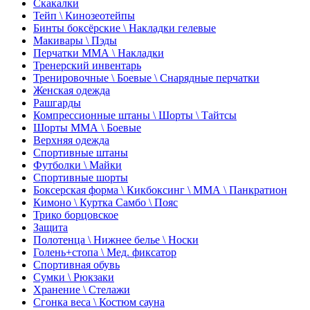
Скакалки
Тейп \ Кинозеотейпы
Бинты боксёрские \ Накладки гелевые
Макивары \ Пэды
Перчатки ММА \ Накладки
Тренерский инвентарь
Тренировочные \ Боевые \ Снарядные перчатки
Женская одежда
Рашгарды
Компрессионные штаны \ Шорты \ Тайтсы
Шорты ММА \ Боевые
Верхняя одежда
Спортивные штаны
Футболки \ Майки
Спортивные шорты
Боксерская форма \ Кикбоксинг \ ММА \ Панкратион
Кимоно \ Куртка Самбо \ Пояс
Трико борцовское
Защита
Полотенца \ Нижнее белье \ Носки
Голень+стопа \ Мед. фиксатор
Спортивная обувь
Сумки \ Рюкзаки
Хранение \ Стелажи
Сгонка веса \ Костюм сауна