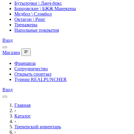
Бутылочки \ Ланч-бокс
Борцовские \ БЖЖ Манекены
Медбол \ Слэмбол
Октагон \ Ринг
Тренажеры
Напольные покрытия
Вход
Магазин
Франшиза
Сотрудничество
Открыть спортзал
Турнир REALPUNCHER
Вход
Главная
›
Каталог
›
Тренерский инвентарь
›