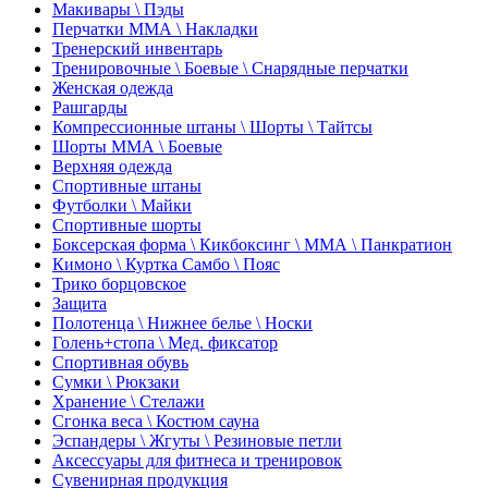
Макивары \ Пэды
Перчатки ММА \ Накладки
Тренерский инвентарь
Тренировочные \ Боевые \ Снарядные перчатки
Женская одежда
Рашгарды
Компрессионные штаны \ Шорты \ Тайтсы
Шорты ММА \ Боевые
Верхняя одежда
Спортивные штаны
Футболки \ Майки
Спортивные шорты
Боксерская форма \ Кикбоксинг \ ММА \ Панкратион
Кимоно \ Куртка Самбо \ Пояс
Трико борцовское
Защита
Полотенца \ Нижнее белье \ Носки
Голень+стопа \ Мед. фиксатор
Спортивная обувь
Сумки \ Рюкзаки
Хранение \ Стелажи
Сгонка веса \ Костюм сауна
Эспандеры \ Жгуты \ Резиновые петли
Аксессуары для фитнеса и тренировок
Сувенирная продукция