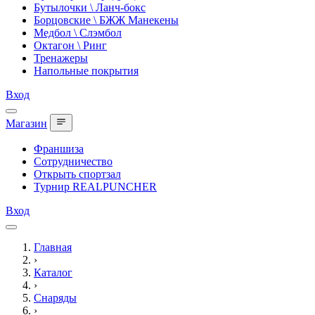
Бутылочки \ Ланч-бокс
Борцовские \ БЖЖ Манекены
Медбол \ Слэмбол
Октагон \ Ринг
Тренажеры
Напольные покрытия
Вход
Магазин
Франшиза
Сотрудничество
Открыть спортзал
Турнир REALPUNCHER
Вход
Главная
›
Каталог
›
Снаряды
›