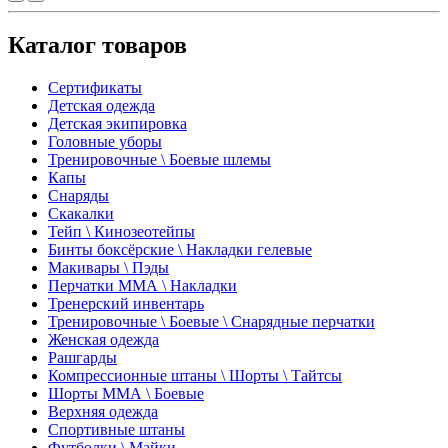
Каталог товаров
Сертификаты
Детская одежда
Детская экипировка
Головные уборы
Тренировочные \ Боевые шлемы
Капы
Снаряды
Скакалки
Тейп \ Кинозеотейпы
Бинты боксёрские \ Накладки гелевые
Макивары \ Пэды
Перчатки ММА \ Накладки
Тренерский инвентарь
Тренировочные \ Боевые \ Снарядные перчатки
Женская одежда
Рашгарды
Компрессионные штаны \ Шорты \ Тайтсы
Шорты ММА \ Боевые
Верхняя одежда
Спортивные штаны
Футболки \ Майки