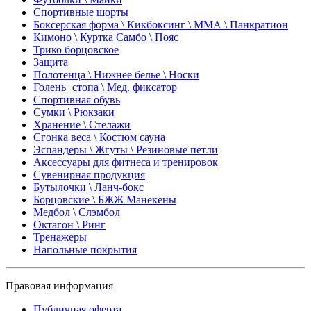
Спортивные шорты
Боксерская форма \ Кикбоксинг \ ММА \ Панкратион
Кимоно \ Куртка Самбо \ Пояс
Трико борцовское
Защита
Полотенца \ Нижнее белье \ Носки
Голень+стопа \ Мед. фиксатор
Спортивная обувь
Сумки \ Рюкзаки
Хранение \ Стелажи
Сгонка веса \ Костюм сауна
Эспандеры \ Жгуты \ Резиновые петли
Аксессуары для фитнеса и тренировок
Сувенирная продукция
Бутылочки \ Ланч-бокс
Борцовские \ БЖЖ Манекены
Медбол \ Слэмбол
Октагон \ Ринг
Тренажеры
Напольные покрытия
Правовая информация
Публичная оферта