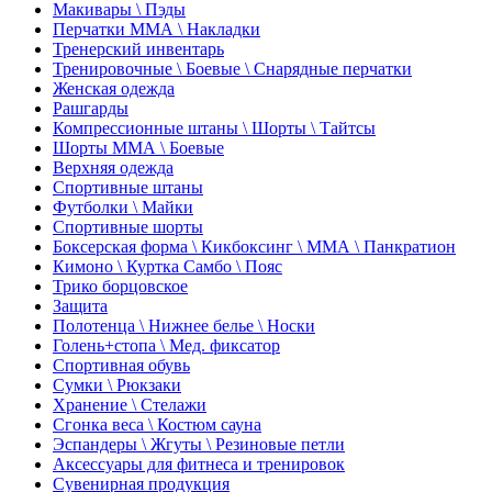
Макивары \ Пэды
Перчатки ММА \ Накладки
Тренерский инвентарь
Тренировочные \ Боевые \ Снарядные перчатки
Женская одежда
Рашгарды
Компрессионные штаны \ Шорты \ Тайтсы
Шорты ММА \ Боевые
Верхняя одежда
Спортивные штаны
Футболки \ Майки
Спортивные шорты
Боксерская форма \ Кикбоксинг \ ММА \ Панкратион
Кимоно \ Куртка Самбо \ Пояс
Трико борцовское
Защита
Полотенца \ Нижнее белье \ Носки
Голень+стопа \ Мед. фиксатор
Спортивная обувь
Сумки \ Рюкзаки
Хранение \ Стелажи
Сгонка веса \ Костюм сауна
Эспандеры \ Жгуты \ Резиновые петли
Аксессуары для фитнеса и тренировок
Сувенирная продукция