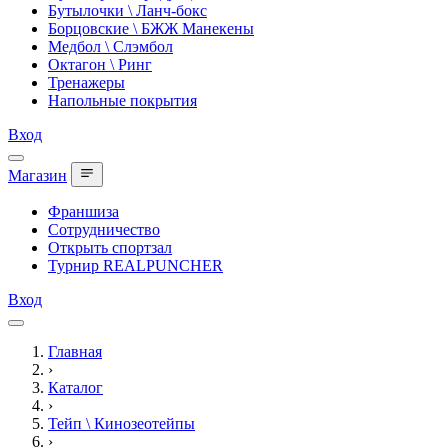
Бутылочки \ Ланч-бокс
Борцовские \ БЖЖ Манекены
Медбол \ Слэмбол
Октагон \ Ринг
Тренажеры
Напольные покрытия
Вход
Магазин
Франшиза
Сотрудничество
Открыть спортзал
Турнир REALPUNCHER
Вход
Главная
›
Каталог
›
Тейп \ Кинозеотейпы
›