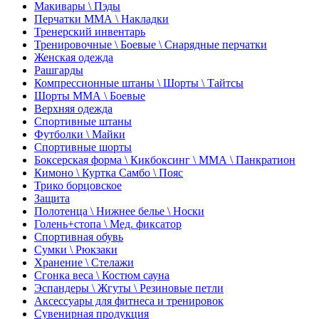
Макивары \ Пэды
Перчатки ММА \ Накладки
Тренерский инвентарь
Тренировочные \ Боевые \ Снарядные перчатки
Женская одежда
Рашгарды
Компрессионные штаны \ Шорты \ Тайтсы
Шорты ММА \ Боевые
Верхняя одежда
Спортивные штаны
Футболки \ Майки
Спортивные шорты
Боксерская форма \ Кикбоксинг \ ММА \ Панкратион
Кимоно \ Куртка Самбо \ Пояс
Трико борцовское
Защита
Полотенца \ Нижнее белье \ Носки
Голень+стопа \ Мед. фиксатор
Спортивная обувь
Сумки \ Рюкзаки
Хранение \ Стелажи
Сгонка веса \ Костюм сауна
Эспандеры \ Жгуты \ Резиновые петли
Аксессуары для фитнеса и тренировок
Сувенирная продукция