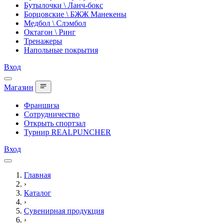
Бутылочки \ Ланч-бокс
Борцовские \ БЖЖ Манекены
Медбол \ Слэмбол
Октагон \ Ринг
Тренажеры
Напольные покрытия
Вход
Магазин
Франшиза
Сотрудничество
Открыть спортзал
Турнир REALPUNCHER
Вход
Главная
›
Каталог
›
Сувенирная продукция
›