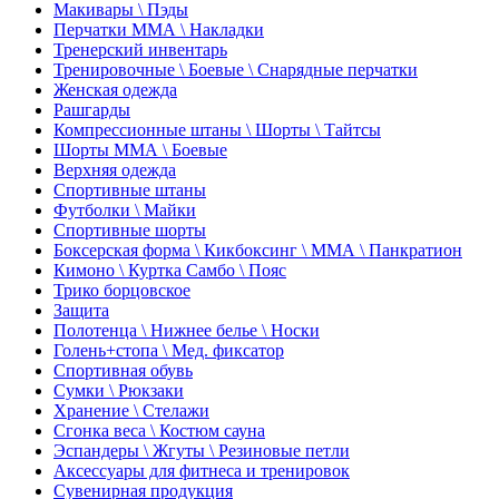
Макивары \ Пэды
Перчатки ММА \ Накладки
Тренерский инвентарь
Тренировочные \ Боевые \ Снарядные перчатки
Женская одежда
Рашгарды
Компрессионные штаны \ Шорты \ Тайтсы
Шорты ММА \ Боевые
Верхняя одежда
Спортивные штаны
Футболки \ Майки
Спортивные шорты
Боксерская форма \ Кикбоксинг \ ММА \ Панкратион
Кимоно \ Куртка Самбо \ Пояс
Трико борцовское
Защита
Полотенца \ Нижнее белье \ Носки
Голень+стопа \ Мед. фиксатор
Спортивная обувь
Сумки \ Рюкзаки
Хранение \ Стелажи
Сгонка веса \ Костюм сауна
Эспандеры \ Жгуты \ Резиновые петли
Аксессуары для фитнеса и тренировок
Сувенирная продукция