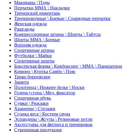
Макивары \ Пэды
Перчатки ММА \ Накладки
Тренерский инвентарь
Тренировочные \ Боевые \ Снарядные перчатки
Женская одежда
Рашгарды
Компрессионные штаны \ Шорты \ Тайтсы
Шорты ММА \ Боевые
Верхняя одежда
Спортивные штаны
Футболки \ Майки
Спортивные шорты
Боксерская форма \ Кикбоксинг \ ММА \ Панкратион
Кимоно \ Куртка Самбо \ Пояс
Трико борцовское
Защита
Полотенца \ Нижнее белье \ Носки
Голень+стопа \ Мед. фиксатор
Спортивная обувь
Сумки \ Рюкзаки
Хранение \ Стелажи
Сгонка веса \ Костюм сауна
Эспандеры \ Жгуты \ Резиновые петли
Аксессуары для фитнеса и тренировок
Сувенирная продукция