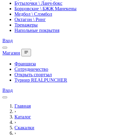
Бутылочки \ Ланч-бокс
Борцовские \ БЖЖ Манекены
Медбол \ Слэмбол
Октагон \ Ринг
Тренажеры
Напольные покрытия
Вход
Магазин
Франшиза
Сотрудничество
Открыть спортзал
Турнир REALPUNCHER
Вход
Главная
›
Каталог
›
Скакалки
›