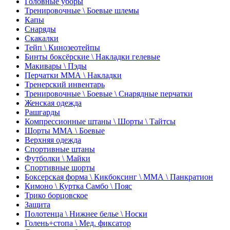
Головные уборы
Тренировочные \ Боевые шлемы
Капы
Снаряды
Скакалки
Тейп \ Кинозеотейпы
Бинты боксёрские \ Накладки гелевые
Макивары \ Пэды
Перчатки ММА \ Накладки
Тренерский инвентарь
Тренировочные \ Боевые \ Снарядные перчатки
Женская одежда
Рашгарды
Компрессионные штаны \ Шорты \ Тайтсы
Шорты ММА \ Боевые
Верхняя одежда
Спортивные штаны
Футболки \ Майки
Спортивные шорты
Боксерская форма \ Кикбоксинг \ ММА \ Панкратион
Кимоно \ Куртка Самбо \ Пояс
Трико борцовское
Защита
Полотенца \ Нижнее белье \ Носки
Голень+стопа \ Мед. фиксатор