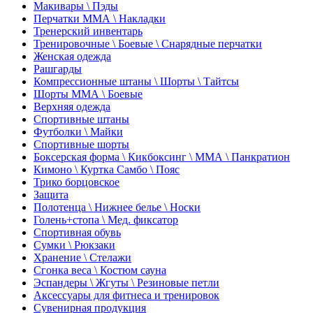
Макивары \ Пэды
Перчатки ММА \ Накладки
Тренерский инвентарь
Тренировочные \ Боевые \ Снарядные перчатки
Женская одежда
Рашгарды
Компрессионные штаны \ Шорты \ Тайтсы
Шорты ММА \ Боевые
Верхняя одежда
Спортивные штаны
Футболки \ Майки
Спортивные шорты
Боксерская форма \ Кикбоксинг \ ММА \ Панкратион
Кимоно \ Куртка Самбо \ Пояс
Трико борцовское
Защита
Полотенца \ Нижнее белье \ Носки
Голень+стопа \ Мед. фиксатор
Спортивная обувь
Сумки \ Рюкзаки
Хранение \ Стелажи
Сгонка веса \ Костюм сауна
Эспандеры \ Жгуты \ Резиновые петли
Аксессуары для фитнеса и тренировок
Сувенирная продукция