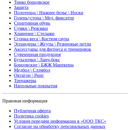
Трико борцовское
Защита
Полотенца \ Нижнее белье \ Носки
Голень+стопа \ Мед. фиксатор
Спортивная обувь
Сумки \ Рюкзаки
Хранение \ Стелажи
Сгонка веса \ Костюм сауна
Эспандеры \ Жгуты \ Резиновые петли
Аксессуары для фитнеса и тренировок
Сувенирная продукция
Бутылочки \ Ланч-бокс
Борцовские \ БЖЖ Манекены
Медбол \ Слэмбол
Октагон \ Ринг
Тренажеры
Напольные покрытия
Правовая информация
Публичная оферта
Политика cookies
Условия передачи информации в «ООО ТКС»
Согласие на обработку персональных данных