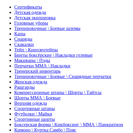
Сертификаты
Детская одежда
Детская экипировка
Головные уборы
Тренировочные \ Боевые шлемы
Капы
Снаряды
Скакалки
Тейп \ Кинозеотейпы
Бинты боксёрские \ Накладки гелевые
Макивары \ Пэды
Перчатки ММА \ Накладки
Тренерский инвентарь
Тренировочные \ Боевые \ Снарядные перчатки
Женская одежда
Рашгарды
Компрессионные штаны \ Шорты \ Тайтсы
Шорты ММА \ Боевые
Верхняя одежда
Спортивные штаны
Футболки \ Майки
Спортивные шорты
Боксерская форма \ Кикбоксинг \ ММА \ Панкратион
Кимоно \ Куртка Самбо \ Пояс