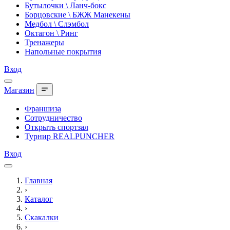
Бутылочки \ Ланч-бокс
Борцовские \ БЖЖ Манекены
Медбол \ Слэмбол
Октагон \ Ринг
Тренажеры
Напольные покрытия
Вход
Магазин
Франшиза
Сотрудничество
Открыть спортзал
Турнир REALPUNCHER
Вход
Главная
›
Каталог
›
Скакалки
›