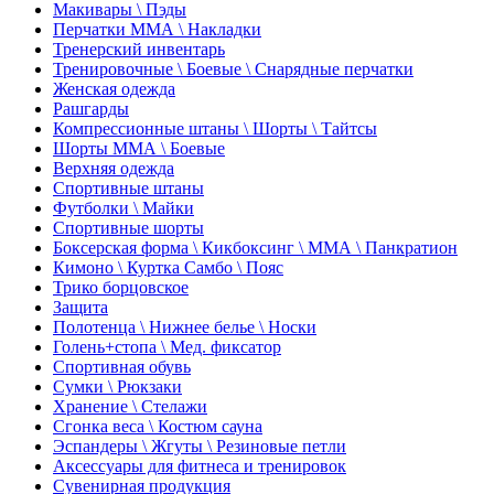
Макивары \ Пэды
Перчатки ММА \ Накладки
Тренерский инвентарь
Тренировочные \ Боевые \ Снарядные перчатки
Женская одежда
Рашгарды
Компрессионные штаны \ Шорты \ Тайтсы
Шорты ММА \ Боевые
Верхняя одежда
Спортивные штаны
Футболки \ Майки
Спортивные шорты
Боксерская форма \ Кикбоксинг \ ММА \ Панкратион
Кимоно \ Куртка Самбо \ Пояс
Трико борцовское
Защита
Полотенца \ Нижнее белье \ Носки
Голень+стопа \ Мед. фиксатор
Спортивная обувь
Сумки \ Рюкзаки
Хранение \ Стелажи
Сгонка веса \ Костюм сауна
Эспандеры \ Жгуты \ Резиновые петли
Аксессуары для фитнеса и тренировок
Сувенирная продукция