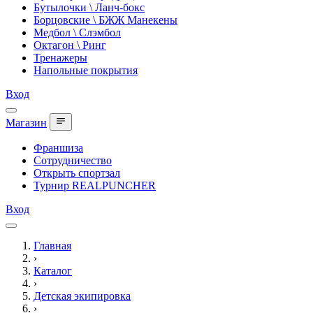
Бутылочки \ Ланч-бокс
Борцовские \ БЖЖ Манекены
Медбол \ Слэмбол
Октагон \ Ринг
Тренажеры
Напольные покрытия
Вход
Магазин
Франшиза
Сотрудничество
Открыть спортзал
Турнир REALPUNCHER
Вход
Главная
›
Каталог
›
Детская экипировка
›