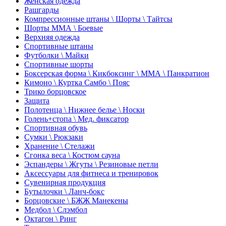
Женская одежда
Рашгарды
Компрессионные штаны \ Шорты \ Тайтсы
Шорты ММА \ Боевые
Верхняя одежда
Спортивные штаны
Футболки \ Майки
Спортивные шорты
Боксерская форма \ Кикбоксинг \ ММА \ Панкратион
Кимоно \ Куртка Самбо \ Пояс
Трико борцовское
Защита
Полотенца \ Нижнее белье \ Носки
Голень+стопа \ Мед. фиксатор
Спортивная обувь
Сумки \ Рюкзаки
Хранение \ Стелажи
Сгонка веса \ Костюм сауна
Эспандеры \ Жгуты \ Резиновые петли
Аксессуары для фитнеса и тренировок
Сувенирная продукция
Бутылочки \ Ланч-бокс
Борцовские \ БЖЖ Манекены
Медбол \ Слэмбол
Октагон \ Ринг