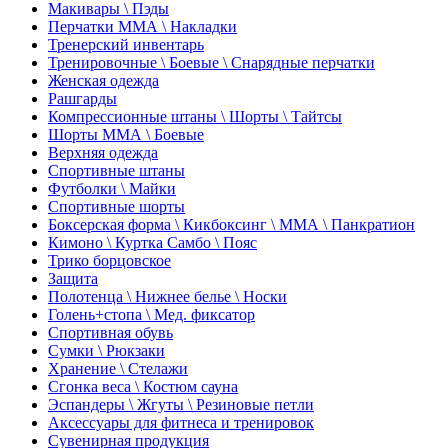
Макивары \ Пэды
Перчатки ММА \ Накладки
Тренерский инвентарь
Тренировочные \ Боевые \ Снарядные перчатки
Женская одежда
Рашгарды
Компрессионные штаны \ Шорты \ Тайтсы
Шорты ММА \ Боевые
Верхняя одежда
Спортивные штаны
Футболки \ Майки
Спортивные шорты
Боксерская форма \ Кикбоксинг \ ММА \ Панкратион
Кимоно \ Куртка Самбо \ Пояс
Трико борцовское
Защита
Полотенца \ Нижнее белье \ Носки
Голень+стопа \ Мед. фиксатор
Спортивная обувь
Сумки \ Рюкзаки
Хранение \ Стелажи
Сгонка веса \ Костюм сауна
Эспандеры \ Жгуты \ Резиновые петли
Аксессуары для фитнеса и тренировок
Сувенирная продукция