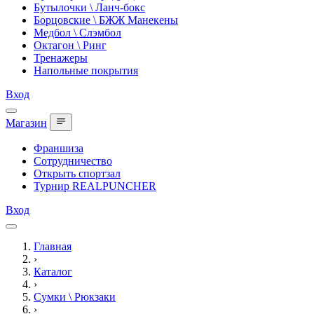
Бутылочки \ Ланч-бокс
Борцовские \ БЖЖ Манекены
Медбол \ Слэмбол
Октагон \ Ринг
Тренажеры
Напольные покрытия
Вход
Магазин
Франшиза
Сотрудничество
Открыть спортзал
Турнир REALPUNCHER
Вход
Главная
›
Каталог
›
Сумки \ Рюкзаки
›