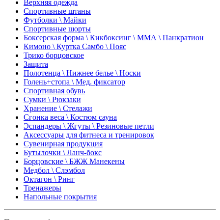
Верхняя одежда
Спортивные штаны
Футболки \ Майки
Спортивные шорты
Боксерская форма \ Кикбоксинг \ ММА \ Панкратион
Кимоно \ Куртка Самбо \ Пояс
Трико борцовское
Защита
Полотенца \ Нижнее белье \ Носки
Голень+стопа \ Мед. фиксатор
Спортивная обувь
Сумки \ Рюкзаки
Хранение \ Стелажи
Сгонка веса \ Костюм сауна
Эспандеры \ Жгуты \ Резиновые петли
Аксессуары для фитнеса и тренировок
Сувенирная продукция
Бутылочки \ Ланч-бокс
Борцовские \ БЖЖ Манекены
Медбол \ Слэмбол
Октагон \ Ринг
Тренажеры
Напольные покрытия