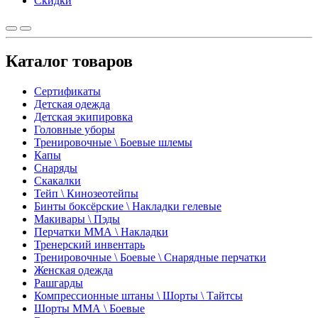
Скидки
Каталог товаров
Сертификаты
Детская одежда
Детская экипировка
Головные уборы
Тренировочные \ Боевые шлемы
Капы
Снаряды
Скакалки
Тейп \ Кинозеотейпы
Бинты боксёрские \ Накладки гелевые
Макивары \ Пэды
Перчатки ММА \ Накладки
Тренерский инвентарь
Тренировочные \ Боевые \ Снарядные перчатки
Женская одежда
Рашгарды
Компрессионные штаны \ Шорты \ Тайтсы
Шорты ММА \ Боевые