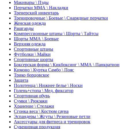
Макивары \ Пэды
Перчатки ММА \ Накладки
Тренерский инвентарь
Тренировочные \ Боевые \ Снарядные перчатки
Женская одежда
Рашгарды
Компрессионные штаны \ Шорты \ Тайтсы
Шорты ММА \ Боевые
Верхняя одежда
Спортивные штаны
Футболки \ Майки
Спортивные шорты
Боксерская форма \ Кикбоксинг \ ММА \ Панкратион
Кимоно \ Куртка Самбо \ Пояс
Трико борцовское
Защита
Полотенца \ Нижнее белье \ Носки
Голень+стопа \ Мед. фиксатор
Спортивная обувь
Сумки \ Рюкзаки
Хранение \ Стелажи
Сгонка веса \ Костюм сауна
Эспандеры \ Жгуты \ Резиновые петли
Аксессуары для фитнеса и тренировок
Сувенирная продукция