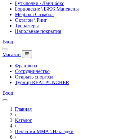
Бутылочки \ Ланч-бокс
Борцовские \ БЖЖ Манекены
Медбол \ Слэмбол
Октагон \ Ринг
Тренажеры
Напольные покрытия
Вход
Магазин
Франшиза
Сотрудничество
Открыть спортзал
Турнир REALPUNCHER
Вход
Главная
›
Каталог
›
Перчатки ММА \ Накладки
›