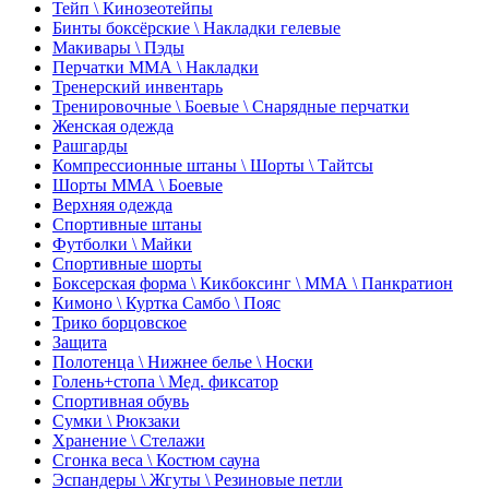
Тейп \ Кинозеотейпы
Бинты боксёрские \ Накладки гелевые
Макивары \ Пэды
Перчатки ММА \ Накладки
Тренерский инвентарь
Тренировочные \ Боевые \ Снарядные перчатки
Женская одежда
Рашгарды
Компрессионные штаны \ Шорты \ Тайтсы
Шорты ММА \ Боевые
Верхняя одежда
Спортивные штаны
Футболки \ Майки
Спортивные шорты
Боксерская форма \ Кикбоксинг \ ММА \ Панкратион
Кимоно \ Куртка Самбо \ Пояс
Трико борцовское
Защита
Полотенца \ Нижнее белье \ Носки
Голень+стопа \ Мед. фиксатор
Спортивная обувь
Сумки \ Рюкзаки
Хранение \ Стелажи
Сгонка веса \ Костюм сауна
Эспандеры \ Жгуты \ Резиновые петли