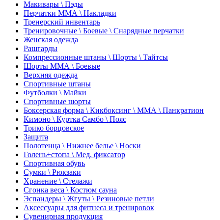
Макивары \ Пэды
Перчатки ММА \ Накладки
Тренерский инвентарь
Тренировочные \ Боевые \ Снарядные перчатки
Женская одежда
Рашгарды
Компрессионные штаны \ Шорты \ Тайтсы
Шорты ММА \ Боевые
Верхняя одежда
Спортивные штаны
Футболки \ Майки
Спортивные шорты
Боксерская форма \ Кикбоксинг \ ММА \ Панкратион
Кимоно \ Куртка Самбо \ Пояс
Трико борцовское
Защита
Полотенца \ Нижнее белье \ Носки
Голень+стопа \ Мед. фиксатор
Спортивная обувь
Сумки \ Рюкзаки
Хранение \ Стелажи
Сгонка веса \ Костюм сауна
Эспандеры \ Жгуты \ Резиновые петли
Аксессуары для фитнеса и тренировок
Сувенирная продукция