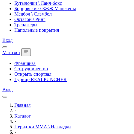
Бутылочки \ Ланч-бокс
Борцовские \ БЖЖ Манекены
Медбол \ Слэмбол
Октагон \ Ринг
Тренажеры
Напольные покрытия
Вход
Магазин
Франшиза
Сотрудничество
Открыть спортзал
Турнир REALPUNCHER
Вход
Главная
›
Каталог
›
Перчатки ММА \ Накладки
›