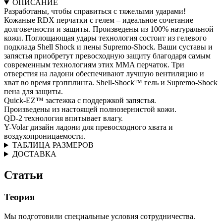
ОПИСАНИЕ
Разработаны, чтобы справиться с тяжелыми ударами!
Кожаные RDX перчатки с гелем – идеальное сочетание
долговечности и защиты. Произведены из 100% натуральной
кожи. Поглощающая удары технология состоит из гелевого
подклада Shell Shock и пены Supremo-Shock. Ваши суставы и
запястья приобретут превосходную защиту благодаря самым
современным технологиям этих MMA перчаток. Три
отверстия на ладони обеспечивают лучшую вентиляцию и
хват во время грэпплинга. Shell-Shock™ гель и Supremo-Shock
пена для защиты.
Quick-EZ™ застежка с поддержкой запястья.
Произведены из настоящей полнозернистой кожи.
QD-2 технология впитывает влагу.
Y-Volar дизайн ладони для превосходного хвата и
воздухопроницаемости.
ТАБЛИЦА РАЗМЕРОВ
ДОСТАВКА
Статьи
Теория
Мы подготовили специальные условия сотрудничества.