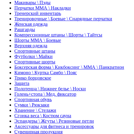
Макивары \ Пэды
Перчатки ММА \ Накладки
Тренерский инвентарь
Тренировочные \ Боевые \ Снарядные перчатки
Женская одежда
Рашгарды
Компрессионные штаны \ Шорты \ Тайтсы
Шорты ММА \ Боевые
Верхняя одежда
Спортивные штаны
Футболки \ Майки
Спортивные шорты
Боксерская форма \ Кикбоксинг \ ММА \ Панкратион
Кимоно \ Куртка Самбо \ Пояс
Трико борцовское
Защита
Полотенца \ Нижнее белье \ Носки
Голень+стопа \ Мед. фиксатор
Спортивная обувь
Сумки \ Рюкзаки
Хранение \ Стелажи
Сгонка веса \ Костюм сауна
Эспандеры \ Жгуты \ Резиновые петли
Аксессуары для фитнеса и тренировок
Сувенирная продукция