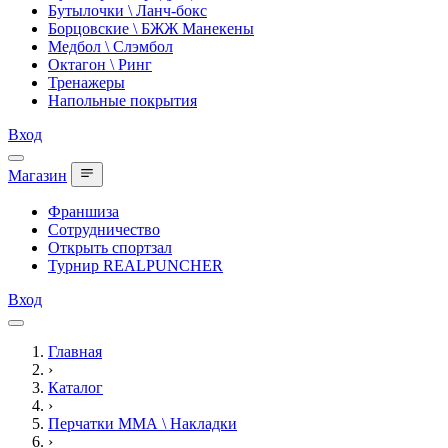
Бутылочки \ Ланч-бокс
Борцовские \ БЖЖ Манекены
Медбол \ Слэмбол
Октагон \ Ринг
Тренажеры
Напольные покрытия
Вход
Магазин
Франшиза
Сотрудничество
Открыть спортзал
Турнир REALPUNCHER
Вход
Главная
›
Каталог
›
Перчатки ММА \ Накладки
›