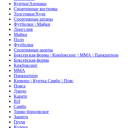
Куртки/Анораки
Спортивные костюмы
Толстовки/Худи
Спортивные штаны
Футболки \ Майки
Лонгслив
Майки
Поло
Футболки
Спортивные шорты
Боксерская форма \ Кикбоксинг \ ММА \ Панкратион
Боксерская форма
Кикбоксинг
ММА
Панкратион
Кимоно \ Куртка Самбо \ Пояс
Пояса
Дзюдо
Карате
BJJ
Самбо
Трико борцовское
Защита
Груди
Колена