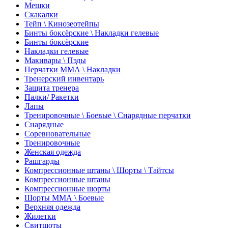
Мешки
Скакалки
Тейп \ Кинозеотейпы
Бинты боксёрские \ Накладки гелевые
Бинты боксёрские
Накладки гелевые
Макивары \ Пэды
Перчатки ММА \ Накладки
Тренерский инвентарь
Защита тренера
Палки/ Ракетки
Лапы
Тренировочные \ Боевые \ Снарядные перчатки
Снарядные
Соревновательные
Тренировочные
Женская одежда
Рашгарды
Компрессионные штаны \ Шорты \ Тайтсы
Компрессионные штаны
Компрессионные шорты
Шорты ММА \ Боевые
Верхняя одежда
Жилетки
Свитшоты