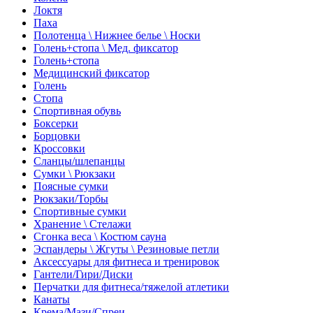
Локтя
Паха
Полотенца \ Нижнее белье \ Носки
Голень+стопа \ Мед. фиксатор
Голень+стопа
Медицинский фиксатор
Голень
Стопа
Спортивная обувь
Боксерки
Борцовки
Кроссовки
Сланцы/шлепанцы
Сумки \ Рюкзаки
Поясные сумки
Рюкзаки/Торбы
Спортивные сумки
Хранение \ Стелажи
Сгонка веса \ Костюм сауна
Эспандеры \ Жгуты \ Резиновые петли
Аксессуары для фитнеса и тренировок
Гантели/Гири/Диски
Перчатки для фитнеса/тяжелой атлетики
Канаты
Крема/Мази/Спреи