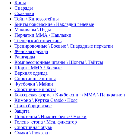
Капы
Снаряды
Скакалки
Тейп \ Кинозеотейпы
Бинты боксёрские \ Накладки гелевые
Макивары \ Пэды
Перчатки ММА \ Накладки
Тренерский инвентарь
Тренировочные \ Боевые \ Снарядные перчатки
Женская одежда
Рашгарды
Компрессионные штаны \ Шорты \ Тайтсы
Шорты ММА \ Боевые
Верхняя одежда
Спортивные штаны
Футболки \ Майки
Спортивные шорты
Боксерская форма \ Кикбоксинг \ ММА \ Панкратион
Кимоно \ Куртка Самбо \ Пояс
Трико борцовское
Защита
Полотенца \ Нижнее белье \ Носки
Голень+стопа \ Мед. фиксатор
Спортивная обувь
Сумки \ Рюкзаки