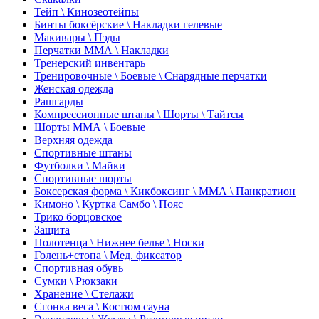
Тейп \ Кинозеотейпы
Бинты боксёрские \ Накладки гелевые
Макивары \ Пэды
Перчатки ММА \ Накладки
Тренерский инвентарь
Тренировочные \ Боевые \ Снарядные перчатки
Женская одежда
Рашгарды
Компрессионные штаны \ Шорты \ Тайтсы
Шорты ММА \ Боевые
Верхняя одежда
Спортивные штаны
Футболки \ Майки
Спортивные шорты
Боксерская форма \ Кикбоксинг \ ММА \ Панкратион
Кимоно \ Куртка Самбо \ Пояс
Трико борцовское
Защита
Полотенца \ Нижнее белье \ Носки
Голень+стопа \ Мед. фиксатор
Спортивная обувь
Сумки \ Рюкзаки
Хранение \ Стелажи
Сгонка веса \ Костюм сауна