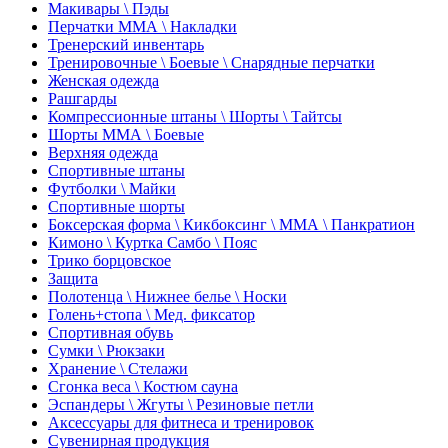
Макивары \ Пэды
Перчатки ММА \ Накладки
Тренерский инвентарь
Тренировочные \ Боевые \ Снарядные перчатки
Женская одежда
Рашгарды
Компрессионные штаны \ Шорты \ Тайтсы
Шорты ММА \ Боевые
Верхняя одежда
Спортивные штаны
Футболки \ Майки
Спортивные шорты
Боксерская форма \ Кикбоксинг \ ММА \ Панкратион
Кимоно \ Куртка Самбо \ Пояс
Трико борцовское
Защита
Полотенца \ Нижнее белье \ Носки
Голень+стопа \ Мед. фиксатор
Спортивная обувь
Сумки \ Рюкзаки
Хранение \ Стелажи
Сгонка веса \ Костюм сауна
Эспандеры \ Жгуты \ Резиновые петли
Аксессуары для фитнеса и тренировок
Сувенирная продукция