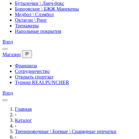
Бутылочки \ Ланч-бокс
Борцовские \ БЖЖ Манекены
Медбол \ Слэмбол
Октагон \ Ринг
Тренажеры
Напольные покрытия
Вход
Магазин
Франшиза
Сотрудничество
Открыть спортзал
Турнир REALPUNCHER
Вход
Главная
›
Каталог
›
Тренировочные \ Боевые \ Снарядные перчатки
›