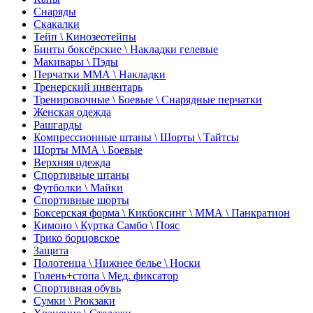
Снаряды
Скакалки
Тейп \ Кинозеотейпы
Бинты боксёрские \ Накладки гелевые
Макивары \ Пэды
Перчатки ММА \ Накладки
Тренерский инвентарь
Тренировочные \ Боевые \ Снарядные перчатки
Женская одежда
Рашгарды
Компрессионные штаны \ Шорты \ Тайтсы
Шорты ММА \ Боевые
Верхняя одежда
Спортивные штаны
Футболки \ Майки
Спортивные шорты
Боксерская форма \ Кикбоксинг \ ММА \ Панкратион
Кимоно \ Куртка Самбо \ Пояс
Трико борцовское
Защита
Полотенца \ Нижнее белье \ Носки
Голень+стопа \ Мед. фиксатор
Спортивная обувь
Сумки \ Рюкзаки