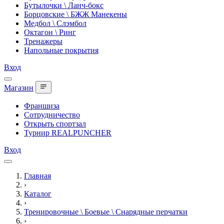
Бутылочки \ Ланч-бокс
Борцовские \ БЖЖ Манекены
Медбол \ Слэмбол
Октагон \ Ринг
Тренажеры
Напольные покрытия
Вход
Магазин
Франшиза
Сотрудничество
Открыть спортзал
Турнир REALPUNCHER
Вход
Главная
›
Каталог
›
Тренировочные \ Боевые \ Снарядные перчатки
›