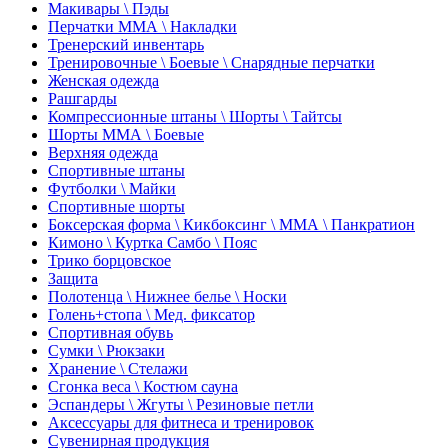
Макивары \ Пэды
Перчатки ММА \ Накладки
Тренерский инвентарь
Тренировочные \ Боевые \ Снарядные перчатки
Женская одежда
Рашгарды
Компрессионные штаны \ Шорты \ Тайтсы
Шорты ММА \ Боевые
Верхняя одежда
Спортивные штаны
Футболки \ Майки
Спортивные шорты
Боксерская форма \ Кикбоксинг \ ММА \ Панкратион
Кимоно \ Куртка Самбо \ Пояс
Трико борцовское
Защита
Полотенца \ Нижнее белье \ Носки
Голень+стопа \ Мед. фиксатор
Спортивная обувь
Сумки \ Рюкзаки
Хранение \ Стелажи
Сгонка веса \ Костюм сауна
Эспандеры \ Жгуты \ Резиновые петли
Аксессуары для фитнеса и тренировок
Сувенирная продукция