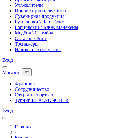
Утяжелители
Прочие принадлежности
Сувенирная продукция
Бутылочки \ Ланч-бокс
Борцовские \ БЖЖ Манекены
Медбол \ Слэмбол
Октагон \ Ринг
Тренажеры
Напольные покрытия
Вход
Магазин
Франшиза
Сотрудничество
Открыть спортзал
Турнир REALPUNCHER
Вход
Главная
›
Каталог