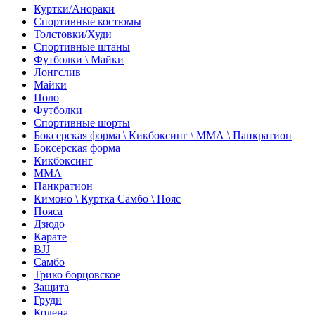
Куртки/Анораки
Спортивные костюмы
Толстовки/Худи
Спортивные штаны
Футболки \ Майки
Лонгслив
Майки
Поло
Футболки
Спортивные шорты
Боксерская форма \ Кикбоксинг \ ММА \ Панкратион
Боксерская форма
Кикбоксинг
ММА
Панкратион
Кимоно \ Куртка Самбо \ Пояс
Пояса
Дзюдо
Карате
BJJ
Самбо
Трико борцовское
Защита
Груди
Колена