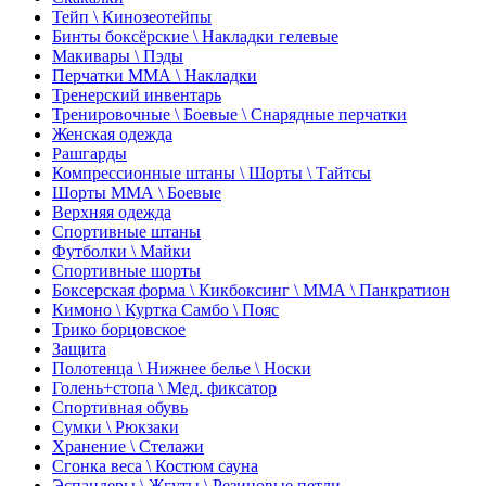
Тейп \ Кинозеотейпы
Бинты боксёрские \ Накладки гелевые
Макивары \ Пэды
Перчатки ММА \ Накладки
Тренерский инвентарь
Тренировочные \ Боевые \ Снарядные перчатки
Женская одежда
Рашгарды
Компрессионные штаны \ Шорты \ Тайтсы
Шорты ММА \ Боевые
Верхняя одежда
Спортивные штаны
Футболки \ Майки
Спортивные шорты
Боксерская форма \ Кикбоксинг \ ММА \ Панкратион
Кимоно \ Куртка Самбо \ Пояс
Трико борцовское
Защита
Полотенца \ Нижнее белье \ Носки
Голень+стопа \ Мед. фиксатор
Спортивная обувь
Сумки \ Рюкзаки
Хранение \ Стелажи
Сгонка веса \ Костюм сауна
Эспандеры \ Жгуты \ Резиновые петли