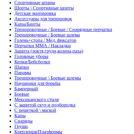
Спортивные штаны
Шорты \ Спортивные шорты
Детская экипировка
Аксессуары для тренировок
Капы/Бинты
Тренировочные / Боевые / Снарядные перчатки
Тренировочные / Боевые шлема
Голень+стопа / Мед. фиксатор
Перчатки ММА / Накладки
Защита (локтя,груди,колена,паха)
Головные уборы
Кепки/Бейсболки
Шапки
Панамы
Тренировочные \ Боевые шлемы
Наушники для борьбы
Бамперный
Боевые
Мексиканского стиля
С защитой скул и подбородка
С решеткой \ маской
Капы
Снаряды
Груши
Крепления/Платформы