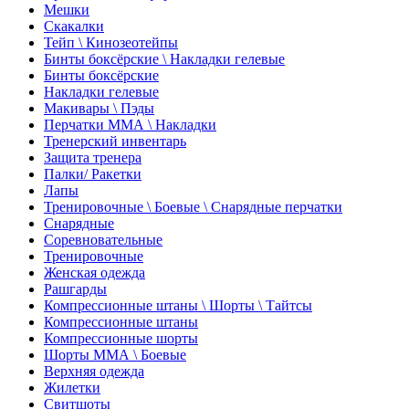
Мешки
Скакалки
Тейп \ Кинозеотейпы
Бинты боксёрские \ Накладки гелевые
Бинты боксёрские
Накладки гелевые
Макивары \ Пэды
Перчатки ММА \ Накладки
Тренерский инвентарь
Защита тренера
Палки/ Ракетки
Лапы
Тренировочные \ Боевые \ Снарядные перчатки
Снарядные
Соревновательные
Тренировочные
Женская одежда
Рашгарды
Компрессионные штаны \ Шорты \ Тайтсы
Компрессионные штаны
Компрессионные шорты
Шорты ММА \ Боевые
Верхняя одежда
Жилетки
Свитшоты