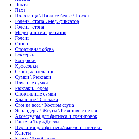
Локтя
Паха
Полотенца \ Нижнее белье \ Носки
Голень+стопа \ Мед. фиксатор
Голень+стопа
Медицинский фиксатор
Голень
Стопа
Спортивная обувь
Боксерки
Борцовки
Кроссовки
Сланцы/шлепанцы
Сумки \ Рюкзаки
Поясные сумки
Рюкзаки/Торбы
Спортивные сумки
Хранение \ Стелажи
Сгонка веса \ Костюм сауна
Эспандеры \ Жгуты \ Резиновые петли
Аксессуары для фитнеса и тренировок
Гантели/Гири/Диски
Перчатки для фитнеса/тяжелой атлетики
Канаты
Крема/Мази/Спреи