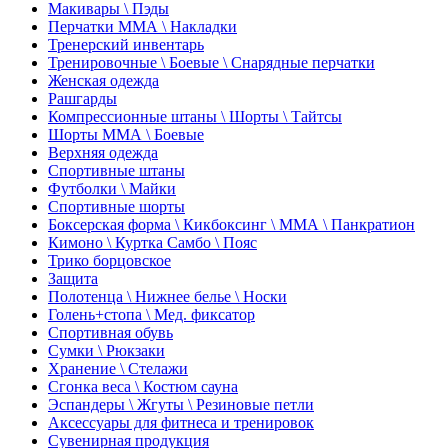
Макивары \ Пэды
Перчатки ММА \ Накладки
Тренерский инвентарь
Тренировочные \ Боевые \ Снарядные перчатки
Женская одежда
Рашгарды
Компрессионные штаны \ Шорты \ Тайтсы
Шорты ММА \ Боевые
Верхняя одежда
Спортивные штаны
Футболки \ Майки
Спортивные шорты
Боксерская форма \ Кикбоксинг \ ММА \ Панкратион
Кимоно \ Куртка Самбо \ Пояс
Трико борцовское
Защита
Полотенца \ Нижнее белье \ Носки
Голень+стопа \ Мед. фиксатор
Спортивная обувь
Сумки \ Рюкзаки
Хранение \ Стелажи
Сгонка веса \ Костюм сауна
Эспандеры \ Жгуты \ Резиновые петли
Аксессуары для фитнеса и тренировок
Сувенирная продукция