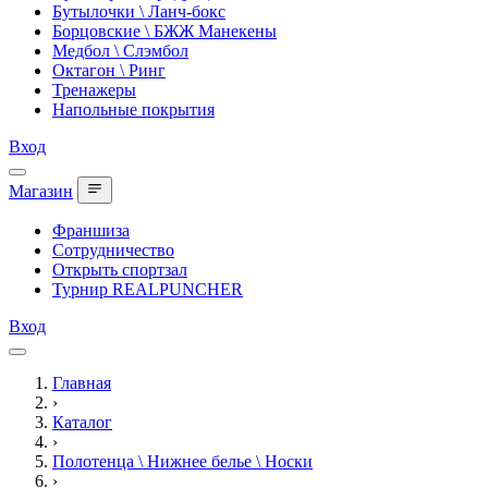
Бутылочки \ Ланч-бокс
Борцовские \ БЖЖ Манекены
Медбол \ Слэмбол
Октагон \ Ринг
Тренажеры
Напольные покрытия
Вход
Магазин
Франшиза
Сотрудничество
Открыть спортзал
Турнир REALPUNCHER
Вход
Главная
›
Каталог
›
Полотенца \ Нижнее белье \ Носки
›