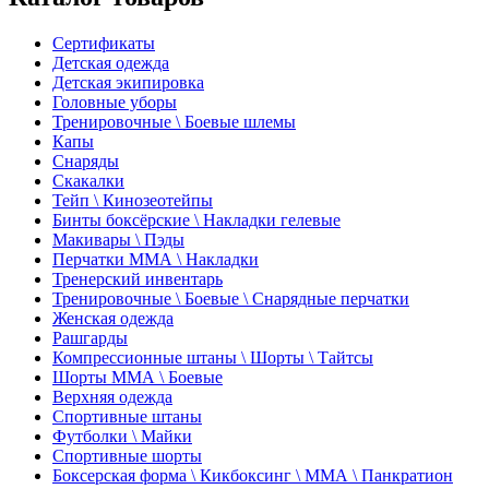
Сертификаты
Детская одежда
Детская экипировка
Головные уборы
Тренировочные \ Боевые шлемы
Капы
Снаряды
Скакалки
Тейп \ Кинозеотейпы
Бинты боксёрские \ Накладки гелевые
Макивары \ Пэды
Перчатки ММА \ Накладки
Тренерский инвентарь
Тренировочные \ Боевые \ Снарядные перчатки
Женская одежда
Рашгарды
Компрессионные штаны \ Шорты \ Тайтсы
Шорты ММА \ Боевые
Верхняя одежда
Спортивные штаны
Футболки \ Майки
Спортивные шорты
Боксерская форма \ Кикбоксинг \ ММА \ Панкратион