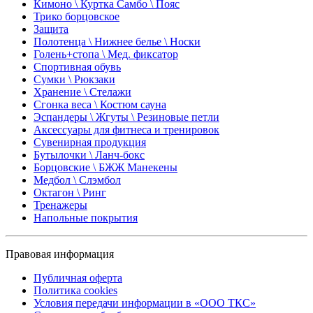
Кимоно \ Куртка Самбо \ Пояс
Трико борцовское
Защита
Полотенца \ Нижнее белье \ Носки
Голень+стопа \ Мед. фиксатор
Спортивная обувь
Сумки \ Рюкзаки
Хранение \ Стелажи
Сгонка веса \ Костюм сауна
Эспандеры \ Жгуты \ Резиновые петли
Аксессуары для фитнеса и тренировок
Сувенирная продукция
Бутылочки \ Ланч-бокс
Борцовские \ БЖЖ Манекены
Медбол \ Слэмбол
Октагон \ Ринг
Тренажеры
Напольные покрытия
Правовая информация
Публичная оферта
Политика cookies
Условия передачи информации в «ООО ТКС»