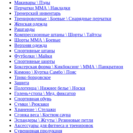
Макивары \ Пэды
Перчатки ММА \ Накладки
Тренерский инвентарь
Тренировочные \ Боевые \ Снарядные перчатки
Женская одежда
Рашгарды
Компрессионные штаны \ Шорты \ Тайтсы
Шорты ММА \ Боевые
Верхняя одежда
Спортивные штаны
Футболки \ Майки
Спортивные шорты
Боксерская форма \ Кикбоксинг \ ММА \ Панкратион
Кимоно \ Куртка Самбо \ Пояс
Трико борцовское
Защита
Полотенца \ Нижнее белье \ Носки
Голень+стопа \ Мед. фиксатор
Спортивная обувь
Сумки \ Рюкзаки
Хранение \ Стелажи
Сгонка веса \ Костюм сауна
Эспандеры \ Жгуты \ Резиновые петли
Аксессуары для фитнеса и тренировок
Сувенирная продукция