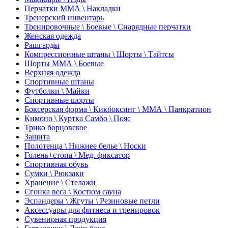
Перчатки ММА \ Накладки
Тренерский инвентарь
Тренировочные \ Боевые \ Снарядные перчатки
Женская одежда
Рашгарды
Компрессионные штаны \ Шорты \ Тайтсы
Шорты ММА \ Боевые
Верхняя одежда
Спортивные штаны
Футболки \ Майки
Спортивные шорты
Боксерская форма \ Кикбоксинг \ ММА \ Панкратион
Кимоно \ Куртка Самбо \ Пояс
Трико борцовское
Защита
Полотенца \ Нижнее белье \ Носки
Голень+стопа \ Мед. фиксатор
Спортивная обувь
Сумки \ Рюкзаки
Хранение \ Стелажи
Сгонка веса \ Костюм сауна
Эспандеры \ Жгуты \ Резиновые петли
Аксессуары для фитнеса и тренировок
Сувенирная продукция