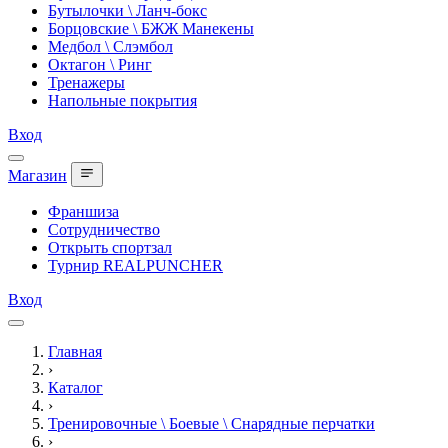
Бутылочки \ Ланч-бокс
Борцовские \ БЖЖ Манекены
Медбол \ Слэмбол
Октагон \ Ринг
Тренажеры
Напольные покрытия
Вход
Магазин
Франшиза
Сотрудничество
Открыть спортзал
Турнир REALPUNCHER
Вход
Главная
›
Каталог
›
Тренировочные \ Боевые \ Снарядные перчатки
›