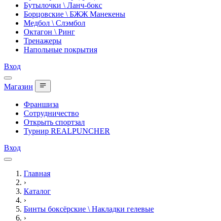
Бутылочки \ Ланч-бокс
Борцовские \ БЖЖ Манекены
Медбол \ Слэмбол
Октагон \ Ринг
Тренажеры
Напольные покрытия
Вход
Магазин
Франшиза
Сотрудничество
Открыть спортзал
Турнир REALPUNCHER
Вход
Главная
›
Каталог
›
Бинты боксёрские \ Накладки гелевые
›