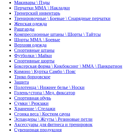
Макивары \ Пэды
Перчатки ММА \ Накладки
Тренерский инвентарь
Тренировочные \ Боевые \ Снарядные перчатки
Женская одежда
Рашгарды
Компрессионные штаны \ Шорты \ Тайтсы
Шорты ММА \ Боевые
Верхняя одежда
Спортивные штаны
Футболки \ Майки
Спортивные шорты
Боксерская форма \ Кикбоксинг \ ММА \ Панкратион
Кимоно \ Куртка Самбо \ Пояс
Трико борцовское
Защита
Полотенца \ Нижнее белье \ Носки
Голень+стопа \ Мед. фиксатор
Спортивная обувь
Сумки \ Рюкзаки
Хранение \ Стелажи
Сгонка веса \ Костюм сауна
Эспандеры \ Жгуты \ Резиновые петли
Аксессуары для фитнеса и тренировок
Сувенирная продукция