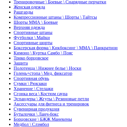
Тренировочные \ Боевые \ Снарядные перчатки
Женская одежда
Рашгарды
Компрессионные штаны \ Шорты \ Тайтсы
Шорты ММА \ Боевые
Верхняя одежда
Спортивные штаны
Футболки \ Майки
Спортивные шорты
Боксерская форма \ Кикбоксинг \ ММА \ Панкратион
Кимоно \ Куртка Самбо \ Пояс
Трико борцовское
Защита
Полотенца \ Нижнее белье \ Носки
Голень+стопа \ Мед. фиксатор
Спортивная обувь
Сумки \ Рюкзаки
Хранение \ Стелажи
Сгонка веса \ Костюм сауна
Эспандеры \ Жгуты \ Резиновые петли
Аксессуары для фитнеса и тренировок
Сувенирная продукция
Бутылочки \ Ланч-бокс
Борцовские \ БЖЖ Манекены
Медбол \ Слэмбол