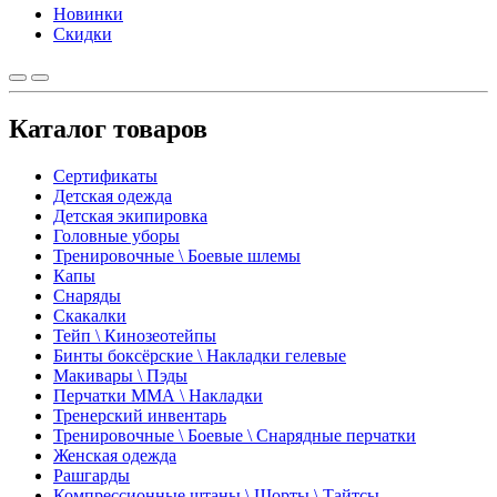
Новинки
Скидки
Каталог товаров
Сертификаты
Детская одежда
Детская экипировка
Головные уборы
Тренировочные \ Боевые шлемы
Капы
Снаряды
Скакалки
Тейп \ Кинозеотейпы
Бинты боксёрские \ Накладки гелевые
Макивары \ Пэды
Перчатки ММА \ Накладки
Тренерский инвентарь
Тренировочные \ Боевые \ Снарядные перчатки
Женская одежда
Рашгарды
Компрессионные штаны \ Шорты \ Тайтсы