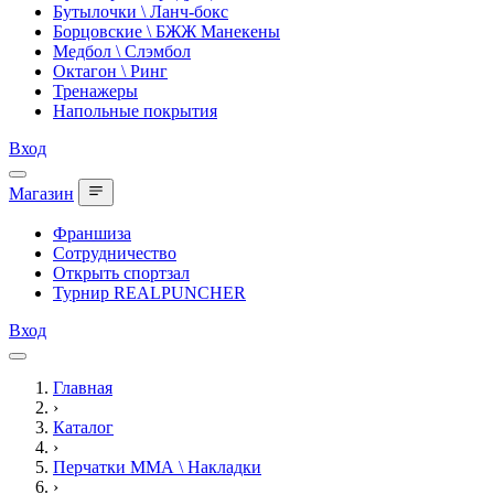
Бутылочки \ Ланч-бокс
Борцовские \ БЖЖ Манекены
Медбол \ Слэмбол
Октагон \ Ринг
Тренажеры
Напольные покрытия
Вход
Магазин
Франшиза
Сотрудничество
Открыть спортзал
Турнир REALPUNCHER
Вход
Главная
›
Каталог
›
Перчатки ММА \ Накладки
›