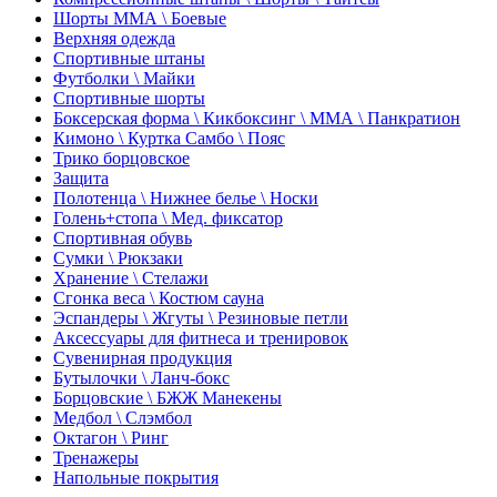
Шорты ММА \ Боевые
Верхняя одежда
Спортивные штаны
Футболки \ Майки
Спортивные шорты
Боксерская форма \ Кикбоксинг \ ММА \ Панкратион
Кимоно \ Куртка Самбо \ Пояс
Трико борцовское
Защита
Полотенца \ Нижнее белье \ Носки
Голень+стопа \ Мед. фиксатор
Спортивная обувь
Сумки \ Рюкзаки
Хранение \ Стелажи
Сгонка веса \ Костюм сауна
Эспандеры \ Жгуты \ Резиновые петли
Аксессуары для фитнеса и тренировок
Сувенирная продукция
Бутылочки \ Ланч-бокс
Борцовские \ БЖЖ Манекены
Медбол \ Слэмбол
Октагон \ Ринг
Тренажеры
Напольные покрытия