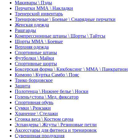
Макивары \ Пэды
Перчатки ММА \ Накладки
Тренерский инвентарь
Тренировочные \ Боевые \ Снарядные перчатки
Женская одежда
Рашгарды
Компрессионные штаны \ Шорты \ Тайтсы
Шорты ММА \ Боевые
Верхняя одежда
Спортивные штаны
Футболки \ Майки
Спортивные шорты
Боксерская форма \ Кикбоксинг \ ММА \ Панкратион
Кимоно \ Куртка Самбо \ Пояс
Трико борцовское
Защита
Полотенца \ Нижнее белье \ Носки
Голень+стопа \ Мед. фиксатор
Спортивная обувь
Сумки \ Рюкзаки
Хранение \ Стелажи
Сгонка веса \ Костюм сауна
Эспандеры \ Жгуты \ Резиновые петли
Аксессуары для фитнеса и тренировок
Сувенирная продукция