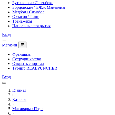
Бутылочки \ Ланч-бокс
Борцовские \ БЖЖ Манекены
Медбол \ Слэмбол
Октагон \ Ринг
Тренажеры
Напольные покрытия
Вход
Магазин
Франшиза
Сотрудничество
Открыть спортзал
Турнир REALPUNCHER
Вход
Главная
›
Каталог
›
Макивары \ Пэды
›