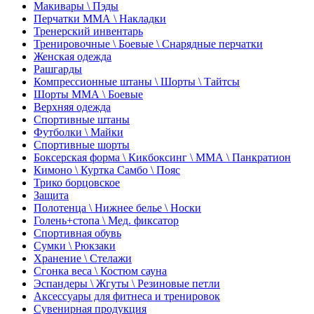
Макивары \ Пэды
Перчатки ММА \ Накладки
Тренерский инвентарь
Тренировочные \ Боевые \ Снарядные перчатки
Женская одежда
Рашгарды
Компрессионные штаны \ Шорты \ Тайтсы
Шорты ММА \ Боевые
Верхняя одежда
Спортивные штаны
Футболки \ Майки
Спортивные шорты
Боксерская форма \ Кикбоксинг \ ММА \ Панкратион
Кимоно \ Куртка Самбо \ Пояс
Трико борцовское
Защита
Полотенца \ Нижнее белье \ Носки
Голень+стопа \ Мед. фиксатор
Спортивная обувь
Сумки \ Рюкзаки
Хранение \ Стелажи
Сгонка веса \ Костюм сауна
Эспандеры \ Жгуты \ Резиновые петли
Аксессуары для фитнеса и тренировок
Сувенирная продукция