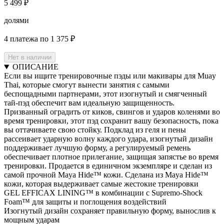
5 499 ₽
долями
4 платежа по 1 375 ₽
Нет в наличии
ОПИСАНИЕ
Если вы ищите тренировочные пэды или макивары для Muay
Thai, которые смогут вынести занятия с самыми
беспощадными партнерами, этот изогнутый и смягченный
тай-пэд обеспечит вам идеальную защищенность.
Призванный оградить от киков, свингов и ударов коленями во
время тренировки, этот пэд сохранит вашу безопасность, пока
вы оттачиваете свою стойку. Подклад из геля и пены
рассеивает ударную волну каждого удара, изогнутый дизайн
поддерживает лучшую форму, а регулируемый ремень
обеспечивает плотное прилегание, защищая запястье во время
тренировки. Продается в единичном экземпляре и сделан из
самой прочной Maya Hide™ кожи. Сделана из Maya Hide™
кожи, которая выдерживает самые жестокие тренировки
GEL EFFICAX LINING™ в комбинации с Supremo-Shock
Foam™ для защиты и поглощения воздействий
Изогнутый дизайн сохраняет правильную форму, вынослив к
мощным ударам