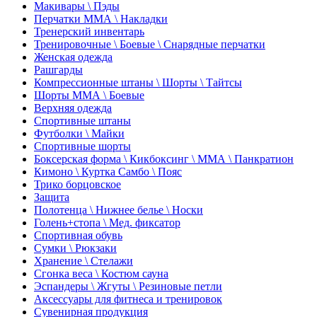
Макивары \ Пэды
Перчатки ММА \ Накладки
Тренерский инвентарь
Тренировочные \ Боевые \ Снарядные перчатки
Женская одежда
Рашгарды
Компрессионные штаны \ Шорты \ Тайтсы
Шорты ММА \ Боевые
Верхняя одежда
Спортивные штаны
Футболки \ Майки
Спортивные шорты
Боксерская форма \ Кикбоксинг \ ММА \ Панкратион
Кимоно \ Куртка Самбо \ Пояс
Трико борцовское
Защита
Полотенца \ Нижнее белье \ Носки
Голень+стопа \ Мед. фиксатор
Спортивная обувь
Сумки \ Рюкзаки
Хранение \ Стелажи
Сгонка веса \ Костюм сауна
Эспандеры \ Жгуты \ Резиновые петли
Аксессуары для фитнеса и тренировок
Сувенирная продукция