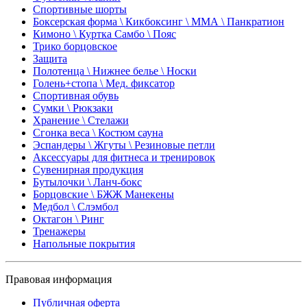
Спортивные шорты
Боксерская форма \ Кикбоксинг \ ММА \ Панкратион
Кимоно \ Куртка Самбо \ Пояс
Трико борцовское
Защита
Полотенца \ Нижнее белье \ Носки
Голень+стопа \ Мед. фиксатор
Спортивная обувь
Сумки \ Рюкзаки
Хранение \ Стелажи
Сгонка веса \ Костюм сауна
Эспандеры \ Жгуты \ Резиновые петли
Аксессуары для фитнеса и тренировок
Сувенирная продукция
Бутылочки \ Ланч-бокс
Борцовские \ БЖЖ Манекены
Медбол \ Слэмбол
Октагон \ Ринг
Тренажеры
Напольные покрытия
Правовая информация
Публичная оферта