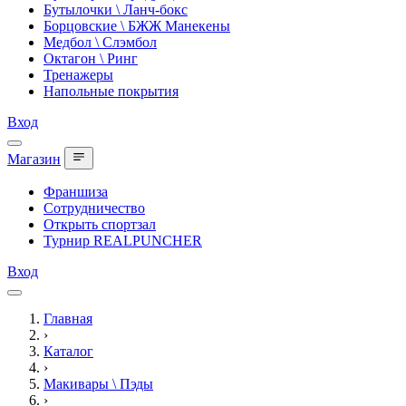
Бутылочки \ Ланч-бокс
Борцовские \ БЖЖ Манекены
Медбол \ Слэмбол
Октагон \ Ринг
Тренажеры
Напольные покрытия
Вход
Магазин
Франшиза
Сотрудничество
Открыть спортзал
Турнир REALPUNCHER
Вход
Главная
›
Каталог
›
Макивары \ Пэды
›