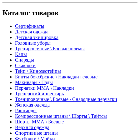
Каталог товаров
Сертификаты
Детская одежда
Детская экипировка
Головные уборы
Тренировочные \ Боевые шлемы
Капы
Снаряды
Скакалки
Тейп \ Кинозеотейпы
Бинты боксёрские \ Накладки гелевые
Макивары \ Пэды
Перчатки ММА \ Накладки
Тренерский инвентарь
Тренировочные \ Боевые \ Снарядные перчатки
Женская одежда
Рашгарды
Компрессионные штаны \ Шорты \ Тайтсы
Шорты ММА \ Боевые
Верхняя одежда
Спортивные штаны
Футболки \ Майки