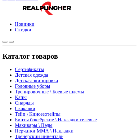
Новинки
Скидки
Каталог товаров
Сертификаты
Детская одежда
Детская экипировка
Головные уборы
Тренировочные \ Боевые шлемы
Капы
Снаряды
Скакалки
Тейп \ Кинозеотейпы
Бинты боксёрские \ Накладки гелевые
Макивары \ Пэды
Перчатки ММА \ Накладки
Тренерский инвентарь