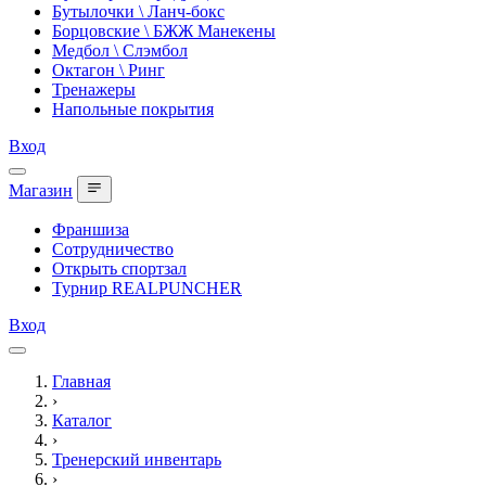
Бутылочки \ Ланч-бокс
Борцовские \ БЖЖ Манекены
Медбол \ Слэмбол
Октагон \ Ринг
Тренажеры
Напольные покрытия
Вход
Магазин
Франшиза
Сотрудничество
Открыть спортзал
Турнир REALPUNCHER
Вход
Главная
›
Каталог
›
Тренерский инвентарь
›