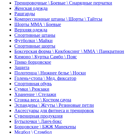
Тренировочные \ Боевые \ Снарядные перчатки
Женская одежда
Рашгарды
Компрессионные штаны \ Шорты \ Тайтсы
Шорты ММА \ Боевые
Верхняя одежда
Спортивные штаны
Футболки \ Майки
Спортивные шорты
Боксерская форма \ Кикбоксинг \ ММА \ Панкратион
Кимоно \ Куртка Самбо \ Пояс
Трико борцовское
Защита
Полотенца \ Нижнее белье \ Носки
Голень+стопа \ Мед. фиксатор
Спортивная обувь
Сумки \ Рюкзаки
Хранение \ Стелажи
Сгонка веса \ Костюм сауна
Эспандеры \ Жгуты \ Резиновые петли
Аксессуары для фитнеса и тренировок
Сувенирная продукция
Бутылочки \ Ланч-бокс
Борцовские \ БЖЖ Манекены
Медбол \ Слэмбол