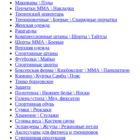
Макивары \ Пэды
Перчатки ММА \ Накладки
Тренерский инвентарь
Тренировочные \ Боевые \ Снарядные перчатки
Женская одежда
Рашгарды
Компрессионные штаны \ Шорты \ Тайтсы
Шорты ММА \ Боевые
Верхняя одежда
Спортивные штаны
Футболки \ Майки
Спортивные шорты
Боксерская форма \ Кикбоксинг \ ММА \ Панкратион
Кимоно \ Куртка Самбо \ Пояс
Трико борцовское
Защита
Полотенца \ Нижнее белье \ Носки
Голень+стопа \ Мед. фиксатор
Спортивная обувь
Сумки \ Рюкзаки
Хранение \ Стелажи
Сгонка веса \ Костюм сауна
Эспандеры \ Жгуты \ Резиновые петли
Аксессуары для фитнеса и тренировок
Сувенирная продукция