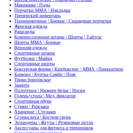
Макивары \ Пэды
Перчатки ММА \ Накладки
Тренерский инвентарь
Тренировочные \ Боевые \ Снарядные перчатки
Женская одежда
Рашгарды
Компрессионные штаны \ Шорты \ Тайтсы
Шорты ММА \ Боевые
Верхняя одежда
Спортивные штаны
Футболки \ Майки
Спортивные шорты
Боксерская форма \ Кикбоксинг \ ММА \ Панкратион
Кимоно \ Куртка Самбо \ Пояс
Трико борцовское
Защита
Полотенца \ Нижнее белье \ Носки
Голень+стопа \ Мед. фиксатор
Спортивная обувь
Сумки \ Рюкзаки
Хранение \ Стелажи
Сгонка веса \ Костюм сауна
Эспандеры \ Жгуты \ Резиновые петли
Аксессуары для фитнеса и тренировок