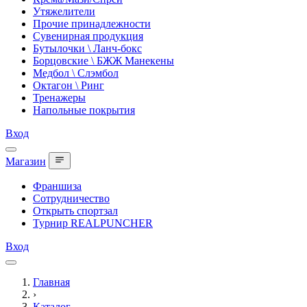
Утяжелители
Прочие принадлежности
Сувенирная продукция
Бутылочки \ Ланч-бокс
Борцовские \ БЖЖ Манекены
Медбол \ Слэмбол
Октагон \ Ринг
Тренажеры
Напольные покрытия
Вход
Магазин
Франшиза
Сотрудничество
Открыть спортзал
Турнир REALPUNCHER
Вход
Главная
›
Каталог