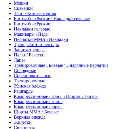
Мешки
Скакалки
Тейп \ Кинозеотейпы
Бинты боксёрские \ Накладки гелевые
Бинты боксёрские
Накладки гелевые
Макивары \ Пэды
Перчатки ММА \ Накладки
Тренерский инвентарь
Защита тренера
Палки/ Ракетки
Лапы
Тренировочные \ Боевые \ Снарядные перчатки
Снарядные
Соревновательные
Тренировочные
Женская одежда
Рашгарды
Компрессионные штаны \ Шорты \ Тайтсы
Компрессионные штаны
Компрессионные шорты
Шорты ММА \ Боевые
Верхняя одежда
Жилетки
Свитшоты