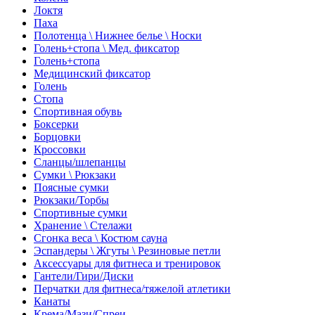
Локтя
Паха
Полотенца \ Нижнее белье \ Носки
Голень+стопа \ Мед. фиксатор
Голень+стопа
Медицинский фиксатор
Голень
Стопа
Спортивная обувь
Боксерки
Борцовки
Кроссовки
Сланцы/шлепанцы
Сумки \ Рюкзаки
Поясные сумки
Рюкзаки/Торбы
Спортивные сумки
Хранение \ Стелажи
Сгонка веса \ Костюм сауна
Эспандеры \ Жгуты \ Резиновые петли
Аксессуары для фитнеса и тренировок
Гантели/Гири/Диски
Перчатки для фитнеса/тяжелой атлетики
Канаты
Крема/Мази/Спреи