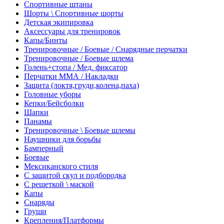
Спортивные штаны
Шорты \ Спортивные шорты
Детская экипировка
Аксессуары для тренировок
Капы/Бинты
Тренировочные / Боевые / Снарядные перчатки
Тренировочные / Боевые шлема
Голень+стопа / Мед. фиксатор
Перчатки ММА / Накладки
Защита (локтя,груди,колена,паха)
Головные уборы
Кепки/Бейсболки
Шапки
Панамы
Тренировочные \ Боевые шлемы
Наушники для борьбы
Бамперный
Боевые
Мексиканского стиля
С защитой скул и подбородка
С решеткой \ маской
Капы
Снаряды
Груши
Крепления/Платформы