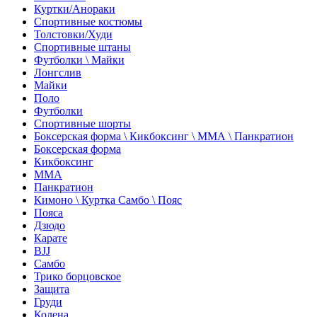
Куртки/Анораки
Спортивные костюмы
Толстовки/Худи
Спортивные штаны
Футболки \ Майки
Лонгслив
Майки
Поло
Футболки
Спортивные шорты
Боксерская форма \ Кикбоксинг \ ММА \ Панкратион
Боксерская форма
Кикбоксинг
ММА
Панкратион
Кимоно \ Куртка Самбо \ Пояс
Пояса
Дзюдо
Карате
BJJ
Самбо
Трико борцовское
Защита
Груди
Колена