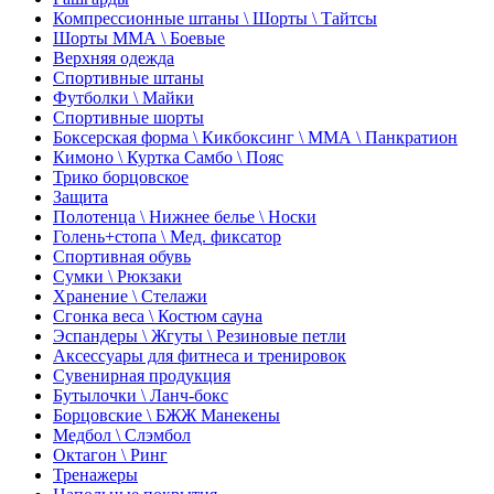
Компрессионные штаны \ Шорты \ Тайтсы
Шорты ММА \ Боевые
Верхняя одежда
Спортивные штаны
Футболки \ Майки
Спортивные шорты
Боксерская форма \ Кикбоксинг \ ММА \ Панкратион
Кимоно \ Куртка Самбо \ Пояс
Трико борцовское
Защита
Полотенца \ Нижнее белье \ Носки
Голень+стопа \ Мед. фиксатор
Спортивная обувь
Сумки \ Рюкзаки
Хранение \ Стелажи
Сгонка веса \ Костюм сауна
Эспандеры \ Жгуты \ Резиновые петли
Аксессуары для фитнеса и тренировок
Сувенирная продукция
Бутылочки \ Ланч-бокс
Борцовские \ БЖЖ Манекены
Медбол \ Слэмбол
Октагон \ Ринг
Тренажеры