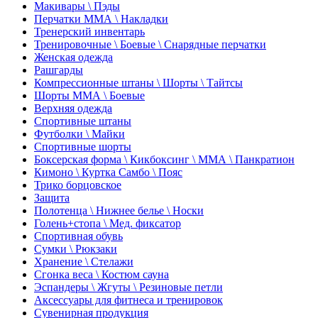
Макивары \ Пэды
Перчатки ММА \ Накладки
Тренерский инвентарь
Тренировочные \ Боевые \ Снарядные перчатки
Женская одежда
Рашгарды
Компрессионные штаны \ Шорты \ Тайтсы
Шорты ММА \ Боевые
Верхняя одежда
Спортивные штаны
Футболки \ Майки
Спортивные шорты
Боксерская форма \ Кикбоксинг \ ММА \ Панкратион
Кимоно \ Куртка Самбо \ Пояс
Трико борцовское
Защита
Полотенца \ Нижнее белье \ Носки
Голень+стопа \ Мед. фиксатор
Спортивная обувь
Сумки \ Рюкзаки
Хранение \ Стелажи
Сгонка веса \ Костюм сауна
Эспандеры \ Жгуты \ Резиновые петли
Аксессуары для фитнеса и тренировок
Сувенирная продукция