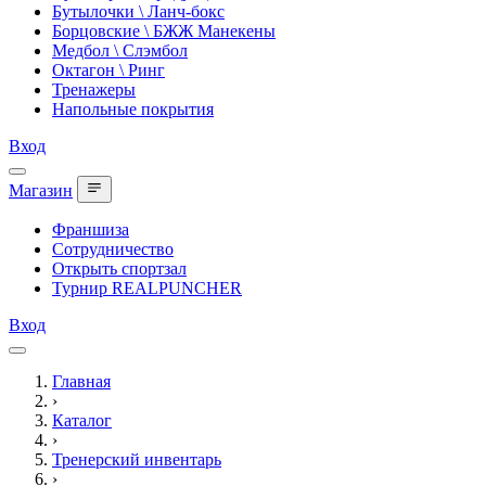
Бутылочки \ Ланч-бокс
Борцовские \ БЖЖ Манекены
Медбол \ Слэмбол
Октагон \ Ринг
Тренажеры
Напольные покрытия
Вход
Магазин
Франшиза
Сотрудничество
Открыть спортзал
Турнир REALPUNCHER
Вход
Главная
›
Каталог
›
Тренерский инвентарь
›