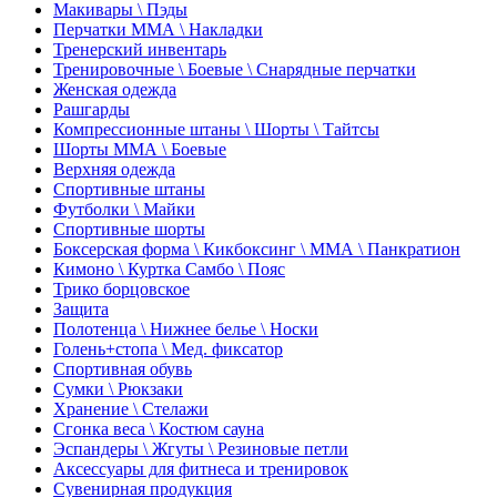
Макивары \ Пэды
Перчатки ММА \ Накладки
Тренерский инвентарь
Тренировочные \ Боевые \ Снарядные перчатки
Женская одежда
Рашгарды
Компрессионные штаны \ Шорты \ Тайтсы
Шорты ММА \ Боевые
Верхняя одежда
Спортивные штаны
Футболки \ Майки
Спортивные шорты
Боксерская форма \ Кикбоксинг \ ММА \ Панкратион
Кимоно \ Куртка Самбо \ Пояс
Трико борцовское
Защита
Полотенца \ Нижнее белье \ Носки
Голень+стопа \ Мед. фиксатор
Спортивная обувь
Сумки \ Рюкзаки
Хранение \ Стелажи
Сгонка веса \ Костюм сауна
Эспандеры \ Жгуты \ Резиновые петли
Аксессуары для фитнеса и тренировок
Сувенирная продукция