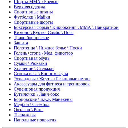
Шорты ММА \ Боевые
Верхняя одежда
Спортивные штаны
Футболки \ Майки
Спортивные шорты
Боксерская форма \ Кикбоксинг \ ММА \ Панкратион
Кимоно \ Куртка Самбо \ Пояс
Трико борцовское
Защита
Полотенца \ Нижнее белье \ Носки
Голень+стопа \ Мед. фиксатор
Спортивная обувь
Сумки \ Рюкзаки
Хранение \ Стелажи
Сгонка веса \ Костюм сауна
Эспандеры \ Жгуты \ Резиновые петли
Аксессуары для фитнеса и тренировок
Сувенирная продукция
Бутылочки \ Ланч-бокс
Борцовские \ БЖЖ Манекены
Медбол \ Слэмбол
Октагон \ Ринг
Тренажеры
Напольные покрытия