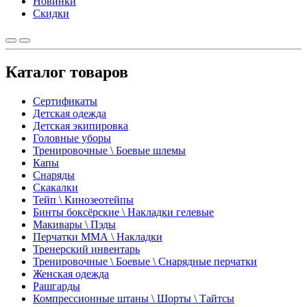
Новинки
Скидки
Каталог товаров
Сертификаты
Детская одежда
Детская экипировка
Головные уборы
Тренировочные \ Боевые шлемы
Капы
Снаряды
Скакалки
Тейп \ Кинозеотейпы
Бинты боксёрские \ Накладки гелевые
Макивары \ Пэды
Перчатки ММА \ Накладки
Тренерский инвентарь
Тренировочные \ Боевые \ Снарядные перчатки
Женская одежда
Рашгарды
Компрессионные штаны \ Шорты \ Тайтсы