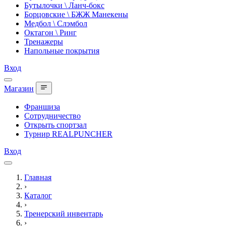
Бутылочки \ Ланч-бокс
Борцовские \ БЖЖ Манекены
Медбол \ Слэмбол
Октагон \ Ринг
Тренажеры
Напольные покрытия
Вход
Магазин
Франшиза
Сотрудничество
Открыть спортзал
Турнир REALPUNCHER
Вход
Главная
›
Каталог
›
Тренерский инвентарь
›