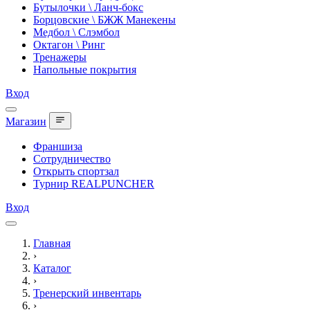
Бутылочки \ Ланч-бокс
Борцовские \ БЖЖ Манекены
Медбол \ Слэмбол
Октагон \ Ринг
Тренажеры
Напольные покрытия
Вход
Магазин
Франшиза
Сотрудничество
Открыть спортзал
Турнир REALPUNCHER
Вход
Главная
›
Каталог
›
Тренерский инвентарь
›