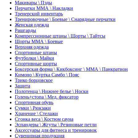
Макивары \ Пэды
Перчатки ММА \ Накладки
Тренерский инвентарь
Тренировочные \ Боевые \ Снарядные перчатки
Женская одежда
Рашгарды
Компрессионные штаны \ Шорты \ Тайтсы
Шорты ММА \ Боевые
Верхняя одежда
Спортивные штаны
Футболки \ Майки
Спортивные шорты
Боксерская форма \ Кикбоксинг \ ММА \ Панкратион
Кимоно \ Куртка Самбо \ Пояс
Трико борцовское
Защита
Полотенца \ Нижнее белье \ Носки
Голень+стопа \ Мед. фиксатор
Спортивная обувь
Сумки \ Рюкзаки
Хранение \ Стелажи
Сгонка веса \ Костюм сауна
Эспандеры \ Жгуты \ Резиновые петли
Аксессуары для фитнеса и тренировок
Сувенирная продукция