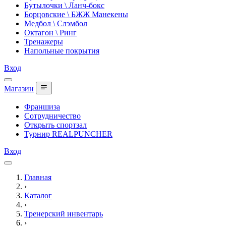
Бутылочки \ Ланч-бокс
Борцовские \ БЖЖ Манекены
Медбол \ Слэмбол
Октагон \ Ринг
Тренажеры
Напольные покрытия
Вход
Магазин
Франшиза
Сотрудничество
Открыть спортзал
Турнир REALPUNCHER
Вход
Главная
›
Каталог
›
Тренерский инвентарь
›