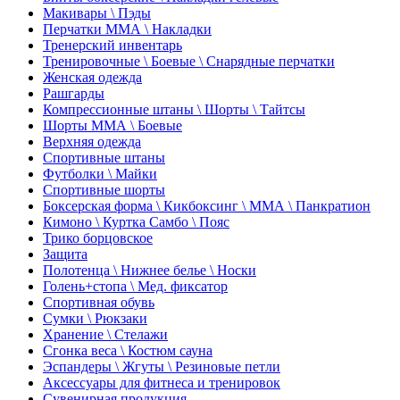
Макивары \ Пэды
Перчатки ММА \ Накладки
Тренерский инвентарь
Тренировочные \ Боевые \ Снарядные перчатки
Женская одежда
Рашгарды
Компрессионные штаны \ Шорты \ Тайтсы
Шорты ММА \ Боевые
Верхняя одежда
Спортивные штаны
Футболки \ Майки
Спортивные шорты
Боксерская форма \ Кикбоксинг \ ММА \ Панкратион
Кимоно \ Куртка Самбо \ Пояс
Трико борцовское
Защита
Полотенца \ Нижнее белье \ Носки
Голень+стопа \ Мед. фиксатор
Спортивная обувь
Сумки \ Рюкзаки
Хранение \ Стелажи
Сгонка веса \ Костюм сауна
Эспандеры \ Жгуты \ Резиновые петли
Аксессуары для фитнеса и тренировок
Сувенирная продукция