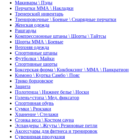
Макивары \ Пэды
Перчатки ММА \ Накладки
Тренерский инвентарь
Тренировочные \ Боевые \ Снарядные перчатки
Женская одежда
Рашгарды
Компрессионные штаны \ Шорты \ Тайтсы
Шорты ММА \ Боевые
Верхняя одежда
Спортивные штаны
Футболки \ Майки
Спортивные шорты
Боксерская форма \ Кикбоксинг \ ММА \ Панкратион
Кимоно \ Куртка Самбо \ Пояс
Трико борцовское
Защита
Полотенца \ Нижнее белье \ Носки
Голень+стопа \ Мед. фиксатор
Спортивная обувь
Сумки \ Рюкзаки
Хранение \ Стелажи
Сгонка веса \ Костюм сауна
Эспандеры \ Жгуты \ Резиновые петли
Аксессуары для фитнеса и тренировок
Сувенирная продукция