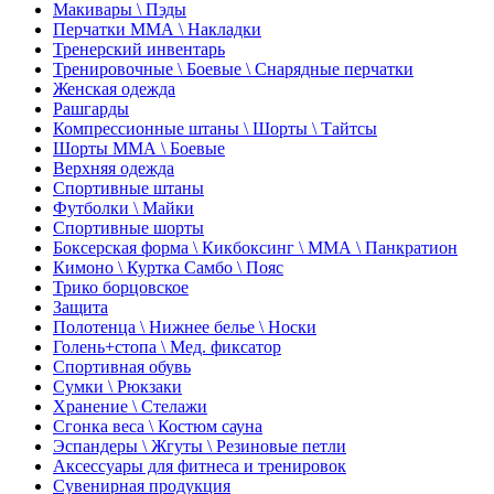
Макивары \ Пэды
Перчатки ММА \ Накладки
Тренерский инвентарь
Тренировочные \ Боевые \ Снарядные перчатки
Женская одежда
Рашгарды
Компрессионные штаны \ Шорты \ Тайтсы
Шорты ММА \ Боевые
Верхняя одежда
Спортивные штаны
Футболки \ Майки
Спортивные шорты
Боксерская форма \ Кикбоксинг \ ММА \ Панкратион
Кимоно \ Куртка Самбо \ Пояс
Трико борцовское
Защита
Полотенца \ Нижнее белье \ Носки
Голень+стопа \ Мед. фиксатор
Спортивная обувь
Сумки \ Рюкзаки
Хранение \ Стелажи
Сгонка веса \ Костюм сауна
Эспандеры \ Жгуты \ Резиновые петли
Аксессуары для фитнеса и тренировок
Сувенирная продукция