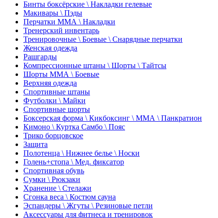
Бинты боксёрские \ Накладки гелевые
Макивары \ Пэды
Перчатки ММА \ Накладки
Тренерский инвентарь
Тренировочные \ Боевые \ Снарядные перчатки
Женская одежда
Рашгарды
Компрессионные штаны \ Шорты \ Тайтсы
Шорты ММА \ Боевые
Верхняя одежда
Спортивные штаны
Футболки \ Майки
Спортивные шорты
Боксерская форма \ Кикбоксинг \ ММА \ Панкратион
Кимоно \ Куртка Самбо \ Пояс
Трико борцовское
Защита
Полотенца \ Нижнее белье \ Носки
Голень+стопа \ Мед. фиксатор
Спортивная обувь
Сумки \ Рюкзаки
Хранение \ Стелажи
Сгонка веса \ Костюм сауна
Эспандеры \ Жгуты \ Резиновые петли
Аксессуары для фитнеса и тренировок