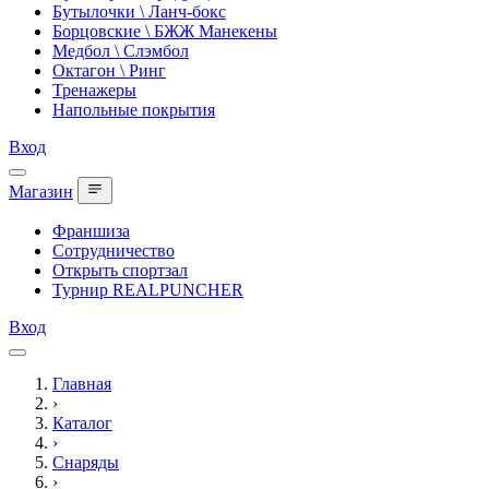
Бутылочки \ Ланч-бокс
Борцовские \ БЖЖ Манекены
Медбол \ Слэмбол
Октагон \ Ринг
Тренажеры
Напольные покрытия
Вход
Магазин
Франшиза
Сотрудничество
Открыть спортзал
Турнир REALPUNCHER
Вход
Главная
›
Каталог
›
Снаряды
›