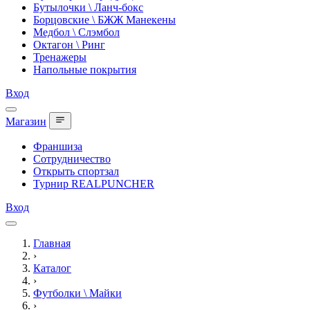
Бутылочки \ Ланч-бокс
Борцовские \ БЖЖ Манекены
Медбол \ Слэмбол
Октагон \ Ринг
Тренажеры
Напольные покрытия
Вход
Магазин
Франшиза
Сотрудничество
Открыть спортзал
Турнир REALPUNCHER
Вход
Главная
›
Каталог
›
Футболки \ Майки
›