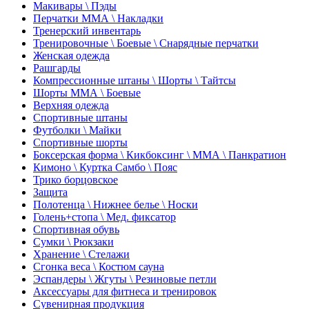
Макивары \ Пэды
Перчатки ММА \ Накладки
Тренерский инвентарь
Тренировочные \ Боевые \ Снарядные перчатки
Женская одежда
Рашгарды
Компрессионные штаны \ Шорты \ Тайтсы
Шорты ММА \ Боевые
Верхняя одежда
Спортивные штаны
Футболки \ Майки
Спортивные шорты
Боксерская форма \ Кикбоксинг \ ММА \ Панкратион
Кимоно \ Куртка Самбо \ Пояс
Трико борцовское
Защита
Полотенца \ Нижнее белье \ Носки
Голень+стопа \ Мед. фиксатор
Спортивная обувь
Сумки \ Рюкзаки
Хранение \ Стелажи
Сгонка веса \ Костюм сауна
Эспандеры \ Жгуты \ Резиновые петли
Аксессуары для фитнеса и тренировок
Сувенирная продукция