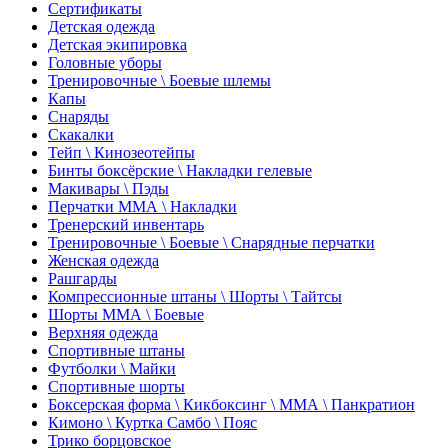
Сертификаты
Детская одежда
Детская экипировка
Головные уборы
Тренировочные \ Боевые шлемы
Капы
Снаряды
Скакалки
Тейп \ Кинозеотейпы
Бинты боксёрские \ Накладки гелевые
Макивары \ Пэды
Перчатки ММА \ Накладки
Тренерский инвентарь
Тренировочные \ Боевые \ Снарядные перчатки
Женская одежда
Рашгарды
Компрессионные штаны \ Шорты \ Тайтсы
Шорты ММА \ Боевые
Верхняя одежда
Спортивные штаны
Футболки \ Майки
Спортивные шорты
Боксерская форма \ Кикбоксинг \ ММА \ Панкратион
Кимоно \ Куртка Самбо \ Пояс
Трико борцовское