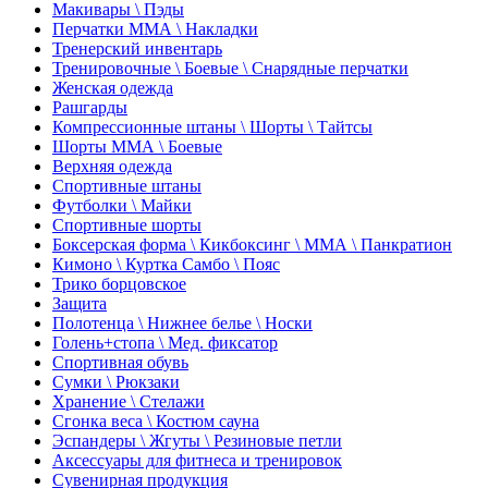
Макивары \ Пэды
Перчатки ММА \ Накладки
Тренерский инвентарь
Тренировочные \ Боевые \ Снарядные перчатки
Женская одежда
Рашгарды
Компрессионные штаны \ Шорты \ Тайтсы
Шорты ММА \ Боевые
Верхняя одежда
Спортивные штаны
Футболки \ Майки
Спортивные шорты
Боксерская форма \ Кикбоксинг \ ММА \ Панкратион
Кимоно \ Куртка Самбо \ Пояс
Трико борцовское
Защита
Полотенца \ Нижнее белье \ Носки
Голень+стопа \ Мед. фиксатор
Спортивная обувь
Сумки \ Рюкзаки
Хранение \ Стелажи
Сгонка веса \ Костюм сауна
Эспандеры \ Жгуты \ Резиновые петли
Аксессуары для фитнеса и тренировок
Сувенирная продукция