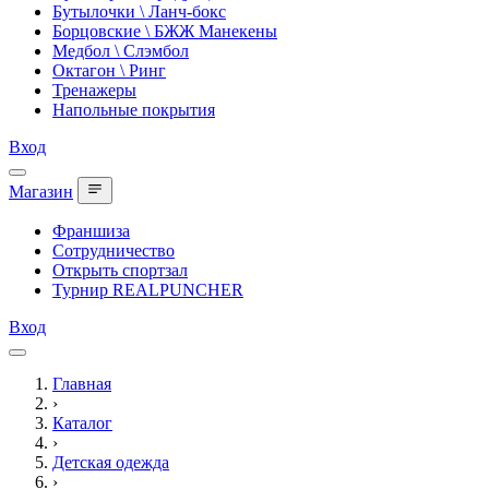
Бутылочки \ Ланч-бокс
Борцовские \ БЖЖ Манекены
Медбол \ Слэмбол
Октагон \ Ринг
Тренажеры
Напольные покрытия
Вход
Магазин
Франшиза
Сотрудничество
Открыть спортзал
Турнир REALPUNCHER
Вход
Главная
›
Каталог
›
Детская одежда
›