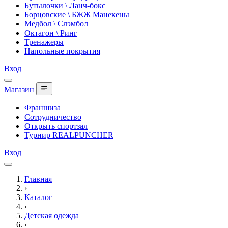
Бутылочки \ Ланч-бокс
Борцовские \ БЖЖ Манекены
Медбол \ Слэмбол
Октагон \ Ринг
Тренажеры
Напольные покрытия
Вход
Магазин
Франшиза
Сотрудничество
Открыть спортзал
Турнир REALPUNCHER
Вход
Главная
›
Каталог
›
Детская одежда
›