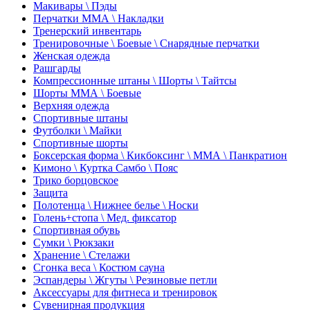
Макивары \ Пэды
Перчатки ММА \ Накладки
Тренерский инвентарь
Тренировочные \ Боевые \ Снарядные перчатки
Женская одежда
Рашгарды
Компрессионные штаны \ Шорты \ Тайтсы
Шорты ММА \ Боевые
Верхняя одежда
Спортивные штаны
Футболки \ Майки
Спортивные шорты
Боксерская форма \ Кикбоксинг \ ММА \ Панкратион
Кимоно \ Куртка Самбо \ Пояс
Трико борцовское
Защита
Полотенца \ Нижнее белье \ Носки
Голень+стопа \ Мед. фиксатор
Спортивная обувь
Сумки \ Рюкзаки
Хранение \ Стелажи
Сгонка веса \ Костюм сауна
Эспандеры \ Жгуты \ Резиновые петли
Аксессуары для фитнеса и тренировок
Сувенирная продукция