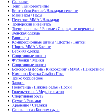
Скакалки
Тейп \ Кинозеотейпы
Бинты боксёрские \ Накладки гелевые
Макивары \ Пэды
Перчатки ММА \ Накладки
Тренерский инвентарь
Тренировочные \ Боевые \ Снарядные перчатки
Женская одежда
Рашгарды
Компрессионные штаны \ Шорты \ Тайтсы
Шорты ММА \ Боевые
Верхняя одежда
Спортивные штаны
Футболки \ Майки
Спортивные шорты
Боксерская форма \ Кикбоксинг \ ММА \ Панкратион
Кимоно \ Куртка Самбо \ Пояс
Трико борцовское
Защита
Полотенца \ Нижнее белье \ Носки
Голень+стопа \ Мед. фиксатор
Спортивная обувь
Сумки \ Рюкзаки
Хранение \ Стелажи
Сгонка веса \ Костюм сауна